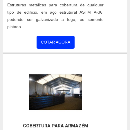
proporcionar um atendimento cuidadoso e que
Estruturas metálicas para cobertura de qualquer
busca a satisfação do cliente. A Coberzip é uma
tipo de edifício, em aço estrutural ASTM A-36,
empresa que tem sido preferência no segmento
podendo ser galvanizado a fogo, ou somente
pela idoneidade em tudo que faz, comprovando sua
pintado.
essência de trazer o melhor para os parceiros.
COTAR AGORA
COBERTURA PARA ARMAZÉM