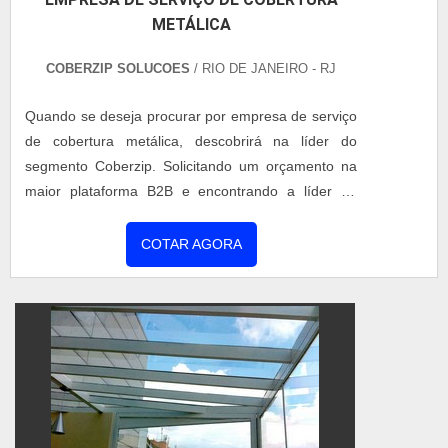
METÁLICA
COBERZIP SOLUCOES
/ RIO DE JANEIRO - RJ
Quando se deseja procurar por empresa de serviço
de cobertura metálica, descobrirá na líder do
segmento Coberzip. Solicitando um orçamento na
maior plataforma B2B e encontrando a líder do
mercado.É importante lembrar que o serviço deve
sempre ser prestado por empresas especializadas
COTAR AGORA
no segmento. Esse tipo de cuidado ajuda a garantir
a qualidade e assertividade do serviço, além de
evitar prejuízos com imprevistos e execuções mal
elaborad...