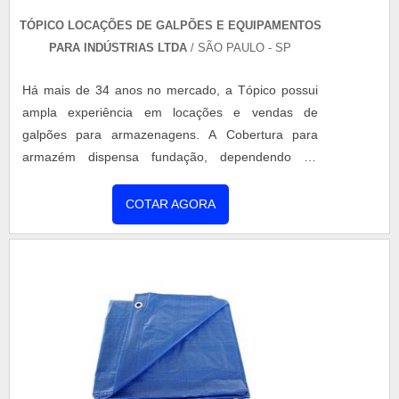
TÓPICO LOCAÇÕES DE GALPÕES E EQUIPAMENTOS
PARA INDÚSTRIAS LTDA
/ SÃO PAULO - SP
Há mais de 34 anos no mercado, a Tópico possui
ampla experiência em locações e vendas de
galpões para armazenagens. A Cobertura para
armazém dispensa fundação, dependendo da
compactação do solo.Estrutura com durabilidade de
40 anos. Tem montagem rápida e segurae vão
COTAR AGORA
totalmente livre: melhor aproveitamento do espaço
interno e facilidade na operação
logística.Iluminação interna opcional. A Cobertura
para armazém tem um sistema de construção que
per....