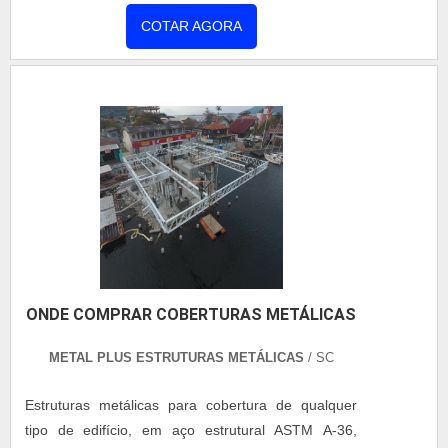
camara fria, com os melhores profissionais da
COTAR AGORA
Coberzip receberá excelente custo-benefício com
busca contínua de melhoria e introdução de novas
técnicas de trabalho.MAIS INFORMAÇÕES sOBRE
MONTADOR DE CAMARA FRIAHá muitas maneiras
eficientes de demonstrar competência e excelência
em sua área de atuação. A Coberzip foca seus
recursos em produzir um estrutura para os
parceiros com: Escritório de alta qualidade onde
são realizadas as atividades; Portfólio variado de
serviços e produtos; Estrutura suficiente para
atender todas as demandas. Tudo isso para
ONDE COMPRAR COBERTURAS METÁLICAS
garantir que se tenha montador de camara fria com
excelente custo-benefício. Não obstante, quando
METAL PLUS ESTRUTURAS METÁLICAS
/ SC
falamos em montador de camara fria, mais do que
visar apenas lucratividade, deve oferecer produtos
Estruturas metálicas para cobertura de qualquer
e serviços que tenham ótima qualidade e proteção,
tipo de edifício, em aço estrutural ASTM A-36,
detalhes primordiais que são deixados de lado por