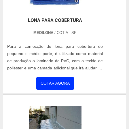
LONA PARA COBERTURA
MEDILONA
/ COTIA - SP
Para a confecção de lona para cobertura de
pequeno e médio porte, é utilizado como material
de produção o laminado de PVC, com o tecido de
poliéster e uma camada adicional que irá ajudar no
bloqueio da passagem de luz e dará resistência
contra rasgos e altas temperaturas. Benefícios do
COTAR AGORA
produto Essas lonas de proteção em geral são
utilizadas para cobrir caminhões, e possuem
benefícios como: Alta durabilidade, Suporta fortes
trações, Aditivos es....