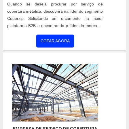
Quando se deseja procurar por serviço de
cobertura metálica, descobrirá na líder do segmento
Coberzip. Solicitando um orçamento na maior
plataforma B2B e encontrando a líder do mercado.
Quando o assunto é serviços de cobertura metálica,
com a equipe da Coberzip irá encontrar proteção
COTAR AGORA
com pagamento acessível.DEMAIS INFORMAÇÕES
SOBRE SERVIÇO DE COBERTURA METÁLICAHá
muitas maneiras eficientes de demonstrar
competência e excelência em sua á...
EMPRESA DE SERVIÇO DE COBERTURA