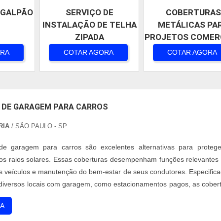
 GALPÃO
SERVIÇO DE
COBERTURAS
INSTALAÇÃO DE TELHA
METÁLICAS PA
ZIPADA
PROJETOS COMER
ORA
COTAR AGORA
COTAR AGORA
 DE GARAGEM PARA CARROS
RIA
/ SÃO PAULO - SP
de garagem para carros são excelentes alternativas para proteg
 os raios solares. Essas coberturas desempenham funções relevantes
 veículos e manutenção do bem-estar de seus condutores. Especific
diversos locais com garagem, como estacionamentos pagos, as cober
s por protegerem os veículos de forma eficiente, fator que contribui
A