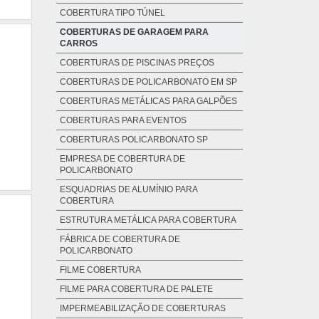
COBERTURA TIPO TÚNEL
idade
idade
COBERTURAS DE GARAGEM PARA
RE A
ada e
CARROS
usca
para
COBERTURAS DE PISCINAS PREÇOS
como
. Não
COBERTURAS DE POLICARBONATO EM SP
de e
enas
COBERTURAS METÁLICAS PARA GALPÕES
mbém
de e
COBERTURAS PARA EVENTOS
zip é
ra os
COBERTURAS POLICARBONATO SP
 que
etida
EMPRESA DE COBERTURA DE
s em
POLICARBONATO
ossos
ESQUADRIAS DE ALUMÍNIO PARA
e que
COBERTURA
RE A
ESTRUTURA METÁLICA PARA COBERTURA
seja
FÁBRICA DE COBERTURA DE
de, a
POLICARBONATO
as e
FILME COBERTURA
es, a
FILME PARA COBERTURA DE PALETE
ções
IMPERMEABILIZAÇÃO DE COBERTURAS