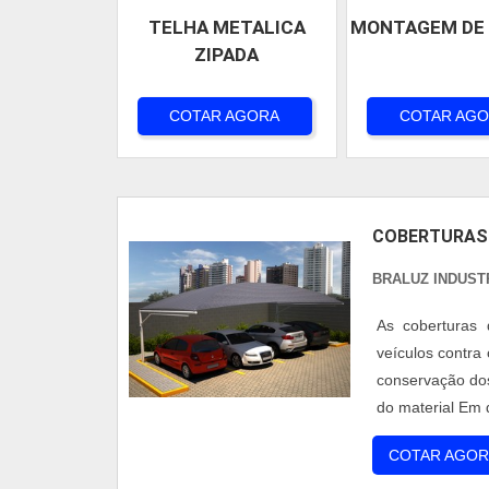
TELHA METALICA
MONTAGEM DE
ZIPADA
COTAR AGORA
COTAR AG
COBERTURAS
BRALUZ INDUST
As coberturas 
veículos contra
conservação dos
do material Em 
são responsávei
COTAR AGOR
na escolha...