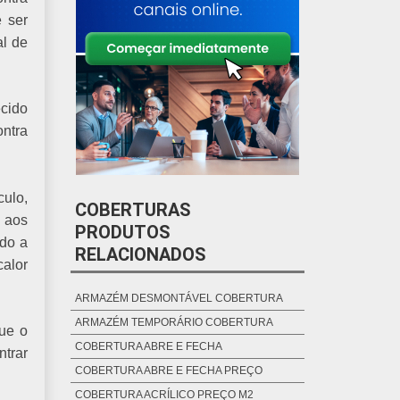
e ser
al de
ecido
ontra
culo,
COBERTURAS
e aos
PRODUTOS
ndo a
RELACIONADOS
alor
ARMAZÉM DESMONTÁVEL COBERTURA
ARMAZÉM TEMPORÁRIO COBERTURA
que o
COBERTURA ABRE E FECHA
ntrar
COBERTURA ABRE E FECHA PREÇO
COBERTURA ACRÍLICO PREÇO M2