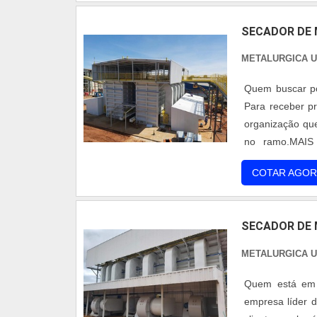
SECADOR DE 
METALURGICA 
Quem buscar po
Para receber p
organização qu
no ramo.MAI
alguém quer ac
COTAR AGOR
chega até a Met
e secador rotat
secador de mi
SECADOR DE 
produtos e serv
de fora no pla
METALURGICA 
outros fatores
companhias es
Quem está em b
qualidade e du
empresa líder 