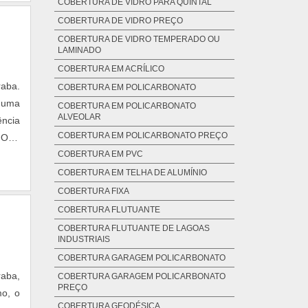
COBERTURA DE VIDRO PARA QUINTAL
COBERTURA DE VIDRO PREÇO
COBERTURA DE VIDRO TEMPERADO OU
LAMINADO
COBERTURA EM ACRÍLICO
raba.
COBERTURA EM POLICARBONATO
r uma
COBERTURA EM POLICARBONATO
ALVEOLAR
ência
COBERTURA EM POLICARBONATO PREÇO
HOSe
COBERTURA EM PVC
iços,
tical
COBERTURA EM TELHA DE ALUMÍNIO
sobre
COBERTURA FIXA
 por
COBERTURA FLUTUANTE
ficam
COBERTURA FLUTUANTE DE LAGOAS
INDUSTRIAIS
r nos
 com
COBERTURA GARAGEM POLICARBONATO
ir a
aba,
COBERTURA GARAGEM POLICARBONATO
PREÇO
ições
mo, o
COBERTURA GEODÉSICA