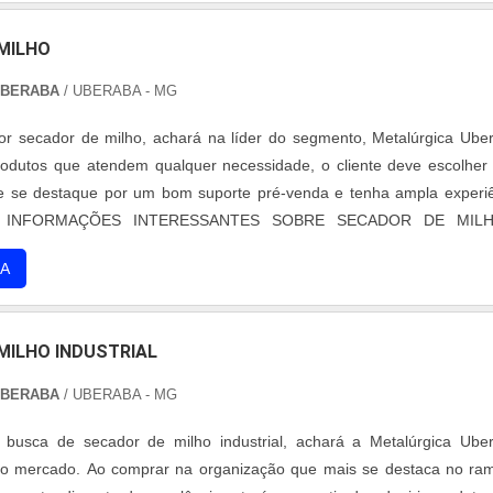
MILHO
UBERABA
/ UBERABA - MG
r secador de milho, achará na líder do segmento, Metalúrgica Ube
rodutos que atendem qualquer necessidade, o cliente deve escolhe
e se destaque por um bom suporte pré-venda e tenha ampla experi
S INFORMAÇÕES INTERESSANTES SOBRE SECADOR DE MIL
har secador de milho em uma empresa comprometida com seus serv
A
alúrgica Uberaba. Empresa especializada em aquecedor de caldo ver
ivo, garantindo o que há de melhor na atualidade.Sem trocar o foco 
lho, deve-se ter a exatidão em orçar com empresas que prezam
MILHO INDUSTRIAL
iços que tenham ótima qualidade e proteção, pontos importantes que 
nejamento de empresas que visam apenas o lucro, deixando a deseja
UBERABA
/ UBERABA - MG
.É importante lembrar que o produto deve sempre ser adquirido
pecializadas no segmento. Esse tipo de cuidado ajuda a garant
usca de secador de milho industrial, achará a Metalúrgica Uber
rabilidade dos materiais, além de evitar prejuízos com substitu
do mercado. Ao comprar na organização que mais se destaca no ra