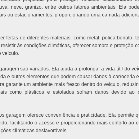
va, neve, granizo, entre outros fatores ambientais. Ela pod
iais ou estacionamentos, proporcionando uma camada adicion
 feitas de diferentes materiais, como metal, policarbonato, t
 resistir às condições climáticas, oferecer sombra e proteção c
o veículo.
aragem são variados. Ela ajuda a prolongar a vida útil do veí
cida e outros elementos que podem causar danos à carroceria 
ra garante um ambiente mais fresco dentro do veículo, reduzi
iais como plásticos e estofados sofram danos devido ao c
os garagem oferece conveniência e praticidade. Ela permite 
ido, facilitando o acesso e proporcionando mais conforto ao e
ições climáticas desfavoráveis.