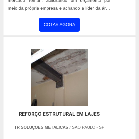
que tenham ótima qualidade e precisão, pequenos
TEMAN ENGENHARIA
/ SIMÕES FILHO - BA
detalhes, mas de grande valia para saber a
procedência e seriedade da empresa. É por esses e
Quando se deseja procurar por estruturas
outros motivos que a Coberzip é inovadora quando
metálicas, certeza que descobrirá na referência do
falamos do segmento de manutenções em
mercado Teman. Solicitando um orçamento por
coberturas metálicas. O objetivo é garantir tudo que
meio da própria empresa e achando a líder da área
há de mais atual para garantir a qualidade final para
de atuação.OUTRAS INFORMAÇÕES SOBRE
cada cliente. Dispõe de uma equipe eficiente que
ESTRUTURAS METÁLICASSe alguém quer achar
COTAR AGORA
espera seu contato para melhor atender.ALGUNS
estruturas tipo metálicas em uma empresa
DETALHES SOBRE A EMPRESAApenas na
comprometida com o meio ambiente, acha o site da
Coberzip é possível encontrar o que há de melhor
Teman. A empresa tem em seu escopo montagem
em manutenções em coberturas metálicas. São
de plantas industriais e fabricação e montagem de
diversas opções de itens oferecidos, como
estruturas metálicas, oferecendo o que há de
montagem de sistemas de coberturas e painel
melhor em tecnologia ao cliente.Discorrendo ainda
térmico com ótima qualidade e proteção.Com a
sobre estruturas metálicas, sempre deve-se buscar
organização é possível tirar as suas dúvidas sobre
uma empresa que tenha produtos e serviços com
os serviços do ramo, além de contar com os
ótima qualidade e assertividade, detalhes
melhores profissionais e instalações. Assim,