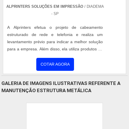
qualificações construídas por focar suas ações no
resultado final, tendo escritório de alta qualidade
onde são realizadas as atividades e catálogo amplo
de serviços e produtos para atender os mais
CABEAMENTO ESTRUTURADO DE REDES
diversos tipos de necessidade. Tudo isso, somado à
performance de uma equipe de colaboradores
ALPRINTERS SOLUÇÕES EM IMPRESSÃO
/ DIADEMA
proativos e funcionários eficientes, garante a melhor
- SP
experiência para os clientes com qualidade..
A Alprinters efetua o projeto de cabeamento
estruturado de rede e telefonia e realiza um
levantamento prévio para indicar a melhor solução
para a empresa. Além disso, ela utiliza produtos de
qualidade como o cabeamento estruturado de
redes com certificação. A empresa utiliza produtos
COTAR AGORA
de alta qualidade para evitar a interferência e assim
prejudicar o funcionamento da rede de dados e
GALERIA DE IMAGENS ILUSTRATIVAS REFERENTE A
internet, projeto de cabeamento para empresas,
MANUTENÇÃO ESTRUTURA METÁLICA
escritórios e indú....