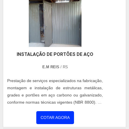
em um só lugar.UM POUCO MAIS SOBRE
COTAR AGORA
FORNECEDOR DE TELHA TERMO
ACÚSTICASQuem quer achar fornecedor de telhas
termo acústicas em uma empresa inovadora,
descobre o site da Coberzip. Uma empresa com
alto know-how em reformas/retrofit e telha zipada,
disponibilizando tudo que há de mais atual para
garantir a qualidade final para cada cliente.Ainda
focando em fornecedor de telha termo acústicas, é
importante buscar uma empresa que tenha
produtos e serviços com ótima qualidade e
excelente custo-benefício, detalhes primordiais que
INSTALAÇÃO DE PORTÕES DE AÇO
são deixados de lado por muitas empresas que não
focam na fidelização do cliente.Existem muitas
E.M REIS
/ RS
formas diferentes de demonstrar conhecimento e
autoridade em sua área de atuação. Os motivos
Prestação de serviços especializados na fabricação,
pelos quais a Coberzip é referência quando
montagem e instalação de estruturas metálicas,
procurar por telha termo acústicas: Equipe