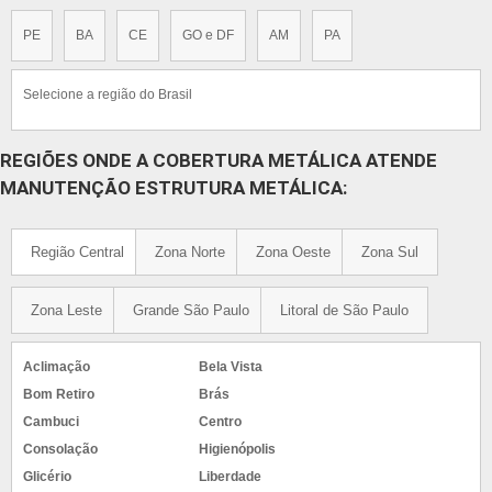
REGIÕES ONDE A COBERTURA METÁLICA ATENDE
MANUTENÇÃO ESTRUTURA METÁLICA:
Selecione
RJ
MG
ES
SP
PR
SC
RS
PE
BA
CE
GO e DF
AM
PA
Selecione a região do Brasil
REGIÕES ONDE A COBERTURA METÁLICA ATENDE
MANUTENÇÃO ESTRUTURA METÁLICA:
Região Central
Zona Norte
Zona Oeste
Zona Sul
Zona Leste
Grande São Paulo
Litoral de São Paulo