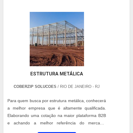
grades e portões em aço carbono ou galvanizado,
multidisciplinar de consultores; Crença de que o
conforme normas técnicas vigentes (NBR 8800). Os
trabalho em equipe é o combustível que nos
projetos são desenvolvidos com apoio de softwares
permite inovar e produzir; Equipe de alta qualidade;
de modelagem estrutural, garantindo precisão e
COTAR AGORA
Escritório de alta qualidade onde são realizadas as
segurança. As soluções podem incluir pintura
atividades; Cerca de 600.000 m² de coberturas
eletrostática, galvanização a fogo e acessórios
tratadas, solucionando comprovadamente 100%
específicos, conforme a necessidade do cliente.
das não conformidades encontradas; Equipamentos
de última geração. MAIS ALGUNS DETALHES
SOBRE A ORGANIZAÇÃOSomente na Coberzip
tem a solução ideal para fornecedor de telha termo
acústicas. É sempre a opção mais confiável,
disponibilizando itens como manutenção corretiva e
preventiva de coberturas metálicas e telha zipada.É
comprometida com os serviços e responsável,
ESTRUTURA METÁLICA
padrões alcançados por conter escritório de alta
qualidade onde são realizadas as atividades e
COBERZIP SOLUCOES
/ RIO DE JANEIRO - RJ
estrutura suficiente para atender todas as