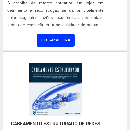
primordiais que são deixados de lado por muitas
conquistando a confiança e a satisfação dos
empresas que não focam na fidelização do
REFORÇO ESTRUTURAL EM LAJES
clientes, que são os maiores objetivos da marca. A
cliente.Existem muitas formas diferentes de
Coberzip é uma empresa que tem sido preferência
demonstrar conhecimento e autoridade em sua
TR SOLUÇÕES METÁLICAS
/ SÃO PAULO - SP
no segmento pela seriedade e qualidade, que
área de atuação. Por que a Teman é a melhor
garantem a melhor experiência de todos os
escolha quando procurar por estruturas tipo
A escolha do reforço estrutural em lajes em
clientes.Aproveite a visita para acessar o nosso site
metálicas:Colaboradores proativos;Profissionais
detrimento à reconstrução se dá principalmente
e saber mais sobre a empresa, nossos serviços e
treinados de alto nível;Trabalhadores de alta
pelas seguintes razões: econômicas, ambientais,
produtos. Se preferir, entre em contato com um dos
qualidade;Escritório de alta qualidade onde são
tempo de execução ou a necessidade de manter a
nossos consultores e solicite um orçamento!
realizadas as atividades; Tecnologia de
edificação em operação. O que é utilizado para
ponta;Equipamentos de última geração. A MELHOR
fazer o reforço: Aumento de seção transversal,
COTAR AGORA
EMPRESA NO SEGMENTOSomente na Teman é
Chapas de aço, Fibras de carbono, Protensão
possível encontrar o que há de melhor em
externa. Como é feito o processo de reforço nas
estruturas metálicas. Líder em qualidade, a
estruturas Para realizar o reforço das estruturas
empresa oferece uma variedade de itens como
pode consistir em realizar ....
fabricação e montagem de galpões e fabricação e
montagem de passarelas.Isso se deve ao fato de
ser comprometida com o meio ambiente e segura,