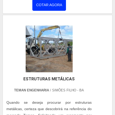
demandas. Tudo isso, somado à performance de
Para quem busca por estrutura metálica, conhecerá
uma equipe multidisciplinar de consultores de alta
a melhor empresa que é altamente qualificada.
qualidade, garante uma entrega de excelência de
Elaborando uma cotação na maior plataforma B2B
ponta a ponta.
e achando a melhor referência do mercado.
Quando a busca é por estrutura metálica, na
Coberzip poderá contar com excelente custo-
COTAR AGORA
benefício com comprometimento com os resultados
dos clientes.DETALHES SOBRE ESTRUTURA
METÁLICAHá muitas maneiras eficientes de
demonstrar competência e excelência em sua área
de atuação. A Coberzip canaliza seus recursos em
proporcionar para os parceiros uma estrutura com:
Escritório de alta qualidade onde são realizadas as
atividades; Tecnologia de ponta; Equipamentos de
última geração. Tudo isso para oferecer estrutura
metálica com assertividade. Ainda tratando-se de
estrutura metálica, deve-se ter a exatidão em orçar
ESTRUTURAS METÁLICAS
com empresas que prezam por produtos e serviços