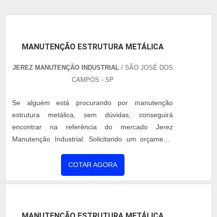
MANUTENÇÃO ESTRUTURA METÁLICA
JEREZ MANUTENÇÃO INDUSTRIAL
/ SÃO JOSÉ DOS
CAMPOS - SP
Se alguém está procurando por manutenção
estrutura metálica, sem dúvidas, conseguirá
encontrar na referência do mercado Jerez
Manutenção Industrial. Solicitando um orçamento
na maior especialista do segmento e conhecendo a
líder em qualidade. Quando a procura é por
COTAR AGORA
manutenção estrutura metálica, na Jerez
Manutenção Industrial conseguirá proteção com
pagamento acessível. DIFERENCIAIS