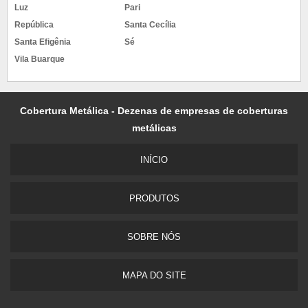
Aclimação
Bela Vista
Bom Retiro
Brás
Cambuci
Centro
Consolação
Higienópolis
Glicério
Liberdade
Luz
Pari
República
Santa Cecília
Santa Efigênia
Sé
Vila Buarque
Cobertura Metálica - Dezenas de empresas de coberturas
metálicas
INÍCIO
PRODUTOS