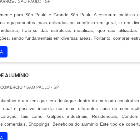
BARROS
/ SÃO PAULO - SP
mente para São Paulo e Grande São Paulo A estrutura metálica e
dos equipamentos mais utilizados no comércio em geral, e em div
ndústria, trata-se das estruturas metálicas, que são utilizadas
ções, sendo fundamentais em diversas áreas. Portanto, comprar estr
tornou algo costumeiro. Recomendações Por se tratar de algo natural,
A
s cuidados ....
E ALUMÍNIO
 COMERCIO
/ SÃO PAULO - SP
alumínio é um item que tem destaque dentro do mercado construtivo
a qual é possível inseri-la nos mais diferentes tipos de construç
coração, tais como: Galpões industriais, Residenciais, Condomí
s comerciais, Shoppings. Benefícios do alumínio Este tipo de cobert
o por diversos profissionais no ramo construtivo como engenhei
A
 outros, p....