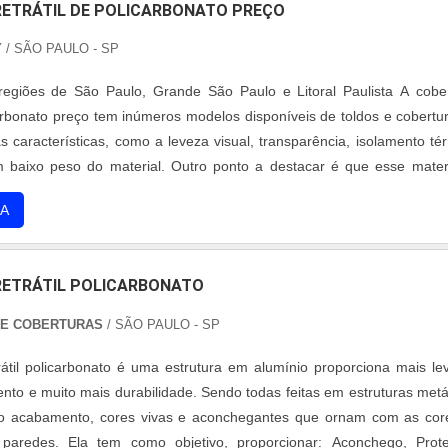
ETRÁTIL DE POLICARBONATO PREÇO
Y
/ SÃO PAULO - SP
egiões de São Paulo, Grande São Paulo e Litoral Paulista A cobe
icarbonato preço tem inúmeros modelos disponíveis de toldos e cobertu
s características, como a leveza visual, transparência, isolamento té
m baixo peso do material. Outro ponto a destacar é que esse mater
eja, ao escolher a cobertura de policarbonato é possível fazer a recic
A
ETRÁTIL POLICARBONATO
 E COBERTURAS
/ SÃO PAULO - SP
rátil policarbonato é uma estrutura em alumínio proporciona mais le
to e muito mais durabilidade. Sendo todas feitas em estruturas metá
no acabamento, cores vivas e aconchegantes que ornam com as cor
 paredes. Ela tem como objetivo, proporcionar: Aconchego, Prot