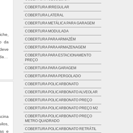
COBERTURA IRREGULAR
COBERTURA LATERAL
COBERTURA METÁLICA PARA GARAGEM
COBERTURA MODULADA
iche,
COBERTURA PARA ARMAZÉM
io da
COBERTURA PARA ARMAZENAGEM
 deve
COBERTURA PARA ESTACIONAMENTO
idado
PREÇO
s com
COBERTURA PARA GARAGEM
stos
COBERTURA PARA PERGOLADO
tá a
COBERTURA POLICARBONATO
epara
COBERTURA POLICARBONATO ALVEOLAR
ada,
COBERTURA POLICARBONATO PREÇO
 para
COBERTURA POLICARBONATO PREÇO M2
s com
 para
COBERTURA POLICARBONATO PREÇO
scina
METRO QUADRADO
s de
ilos,
COBERTURA POLICARBONATO RETRÁTIL
p é a
ças e