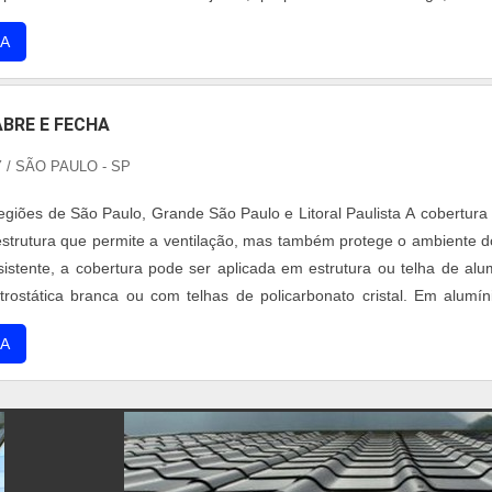
dade, Durabilidade. Os benefícios no uso desta estrutura A cobertu
A
BRE E FECHA
Y
/ SÃO PAULO - SP
giões de São Paulo, Grande São Paulo e Litoral Paulista A cobertura
strutura que permite a ventilação, mas também protege o ambiente d
istente, a cobertura pode ser aplicada em estrutura ou telha de alu
trostática branca ou com telhas de policarbonato cristal. Em alumín
a a luz do sol e mantém a temperatura do local aprazível. A cobertu
A