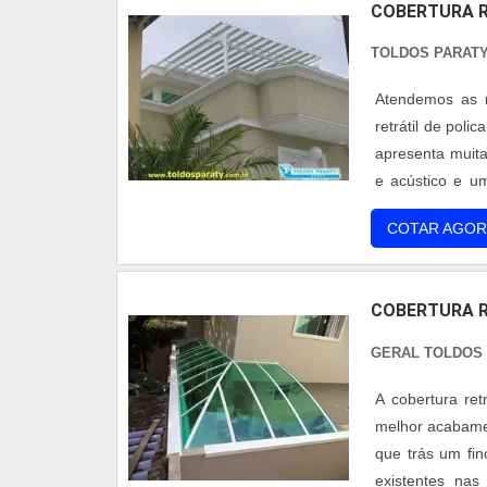
COBERTURA R
TOLDOS PARAT
Atendemos as r
retrátil de pol
apresenta muita
e acústico e u
reciclável, ou s
COTAR AGOR
...
COBERTURA R
GERAL TOLDOS
A cobertura ret
melhor acabamen
que trás um fi
existentes nas