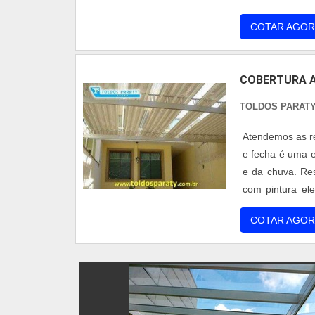
Beleza, Pratici
COTAR AGOR
policarbona...
COBERTURA A
TOLDOS PARAT
Atendemos as re
e fecha é uma e
e da chuva. Res
com pintura ele
produto bloquei
COTAR AGOR
p...