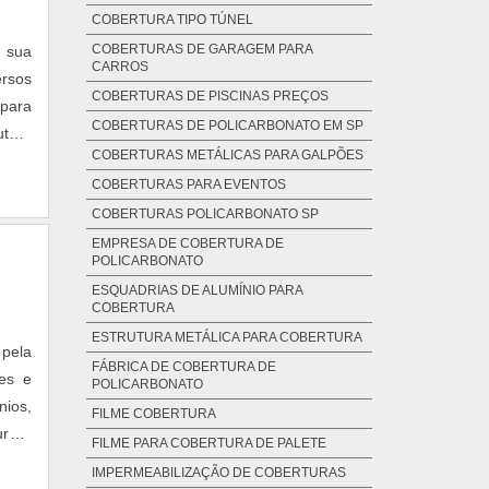
COBERTURA TIPO TÚNEL
COBERTURAS DE GARAGEM PARA
 sua
CARROS
ersos
COBERTURAS DE PISCINAS PREÇOS
 para
COBERTURAS DE POLICARBONATO EM SP
utura
COBERTURAS METÁLICAS PARA GALPÕES
 você
COBERTURAS PARA EVENTOS
COBERTURAS POLICARBONATO SP
EMPRESA DE COBERTURA DE
POLICARBONATO
ESQUADRIAS DE ALUMÍNIO PARA
COBERTURA
ESTRUTURA METÁLICA PARA COBERTURA
 pela
FÁBRICA DE COBERTURA DE
ões e
POLICARBONATO
nios,
FILME COBERTURA
ura é
FILME PARA COBERTURA DE PALETE
ros,
IMPERMEABILIZAÇÃO DE COBERTURAS