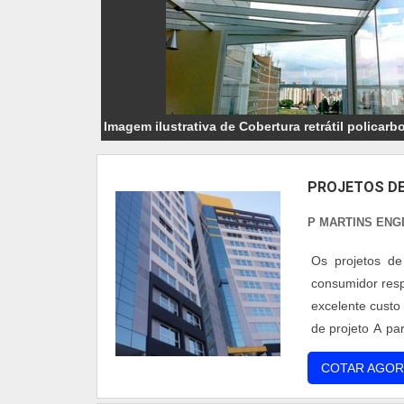
Imagem ilustrativa de Cobertura retrátil policarb
PROJETOS DE
P MARTINS ENG
Os projetos de
consumidor resp
excelente custo
de projeto A pa
ideias iniciai
COTAR AGOR
afirmar que n....