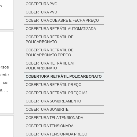
COBERTURA PVC
etida
vo de
COBERTURA PVD
GUNS
gens,
COBERTURA QUE ABRE E FECHA PREÇO
mais
há de
COBERTURA RETRÁTIL AUTOMATIZADA
va de
COBERTURA RETRÁTIL DE
POLICARBONATO
ços e
COBERTURA RETRÁTIL DE
tório
POLICARBONATO PREÇO
turas
COBERTURA RETRÁTIL EM
das.
ersos
POLICARBONATO
ga de
iente
COBERTURA RETRÁTIL POLICARBONATO
 ser
COBERTURA RETRÁTIL PREÇO
ua da
COBERTURA RETRÁTIL PREÇO M2
e ser
COBERTURA SOMBREAMENTO
COBERTURA SOMBRITE
COBERTURA TELA TENSIONADA
COBERTURA TENSIONADA
COBERTURA TENSIONADA PREÇO