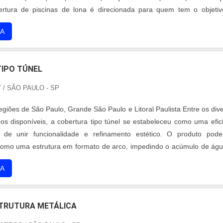
uando procurar por estrutura metálica para telha sanduiche: Comprom
ertura de piscinas de lona é direcionada para quem tem o objeti
os; Responsável; Altamente qualificada; Inovadora; Segura. AL
da piscina limpa, a protegendo de impurezas como insetos e folha
A
RE A EMPRESASomente na Coberzip sempre tem a solução 
 formação de....
a de estrutura metálica para telha sanduiche. Prezando pelo que 
traz inovações e variedades em manutenção corretiva e preventi
IPO TÚNEL
álicas e painel térmico.Tem rótulo de comprometida com os servi
ações construídas por focar suas ações no resultado final, tendo escri
Y
/ SÃO PAULO - SP
de onde são realizadas as atividades e cerca de 600.000 m² de cober
ucionando comprovadamente 100% das não conformidades encontra
giões de São Paulo, Grande São Paulo e Litoral Paulista Entre os div
o a uma equipe multidisciplinar de consultores, garante uma entre
os disponíveis, a cobertura tipo túnel se estabeleceu como uma efic
onta a ponta.
 de unir funcionalidade e refinamento estético. O produto pode
omo uma estrutura em formato de arco, impedindo o acúmulo de ág
a superfície. Características técnicas do produto A cobertura pod
A
erentes....
TRUTURA METÁLICA