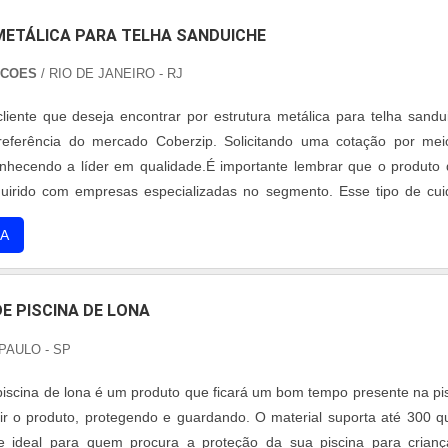
ETÁLICA PARA TELHA SANDUICHE
UCOES
/ RIO DE JANEIRO - RJ
iente que deseja encontrar por estrutura metálica para telha sandu
referência do mercado Coberzip. Solicitando uma cotação por me
onhecendo a líder em qualidade.É importante lembrar que o produto
uirido com empresas especializadas no segmento. Esse tipo de cu
r a qualidade e durabilidade dos materiais, além de evitar prejuízo
A
 frequentes de peças defeituosas. Assim, é possível poupar ga
os.sOBRE ESTRUTURA METÁLICA PARA TELHA SANDUICHEQuem es
rutura metálica para telha sanduiche em uma empresa segura, se d
E PISCINA DE LONA
. Com grande know-how focado em reformas/retrofit e telha zip
e há de melhor na atualidade.Ainda tratando-se de estrutura metálica
PAULO - SP
e, deve-se descartar empresas que não tenham produtos e serviço
 e excelente custo-benefício, pequenos detalhes, mas de grande valia
piscina de lona é um produto que ficará um bom tempo presente na pi
dência e seriedade da empresa.Existem muitas formas diferente
r o produto, protegendo e guardando. O material suporta até 300 qu
hecimento e autoridade em sua área de atuação. Por que a Coberzi
e ideal para quem procura a proteção da sua piscina para crian