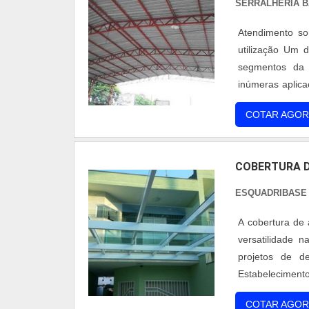
SERRALHERIA 
Atendimento so
utilização Um 
segmentos da i
inúmeras aplica
metálica já se 
COTAR AGOR
deve tomar algun
COBERTURA D
ESQUADRIBASE
A cobertura de 
versatilidade n
projetos de de
Estabelecimento
muito apreciad
COTAR AGOR
arquitetos, entre