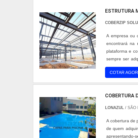
ESTRUTURA M
COBERZIP SOL
A empresa ou cl
encontrará na 
plataforma e c
sempre ser adq
ajuda a garanti
COTAR AGOR
substituições
desnecessári
procura de est
COBERTURA D
com a Coberzip
garantindo o qu
LONAZUL
/ SÃO 
telha sanduich
ótima qualidade
A cobertura de 
saber a proce
de quem adquiri
demonstrar con
apresentando-s