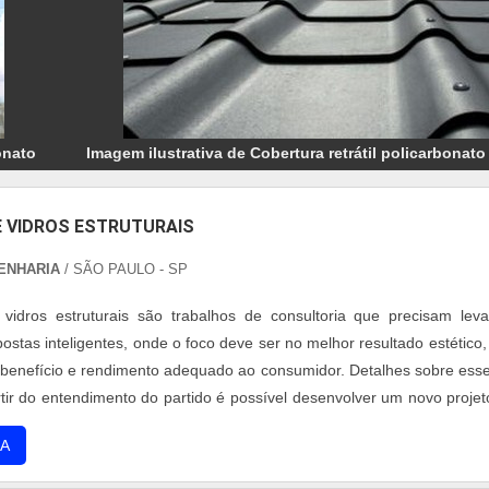
onato
Imagem ilustrativa de Cobertura retrátil policarbonato
 VIDROS ESTRUTURAIS
ENHARIA
/ SÃO PAULO - SP
 vidros estruturais são trabalhos de consultoria que precisam lev
ostas inteligentes, onde o foco deve ser no melhor resultado estético
 benefício e rendimento adequado ao consumidor. Detalhes sobre esse
rtir do entendimento do partido é possível desenvolver um novo projet
s de produto e o mercado em que será colocado. Deste modo, é fac
A