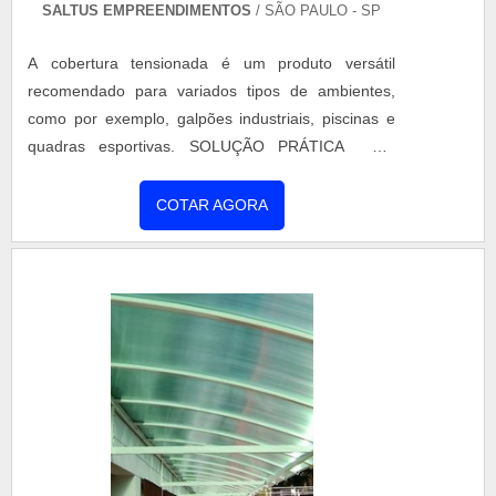
SALTUS EMPREENDIMENTOS
/ SÃO PAULO - SP
uma equipe multidisciplinar de consultores de alta
qualidade, garante o sucesso de cada cliente de
A cobertura tensionada é um produto versátil
ponta a ponta.
recomendado para variados tipos de ambientes,
como por exemplo, galpões industriais, piscinas e
quadras esportivas. SOLUÇÃO PRÁTICA EM
COBERTURA Este tipo de cobertura oferece alta
proteção contra fenômenos naturais, tais como:
COTAR AGORA
ventania, excesso de sol, chuva, granizo, neblina,
entre outros. Esta versão de cobertura possui como
principal característica a presença de membranas
que trabalha à tração. Há....