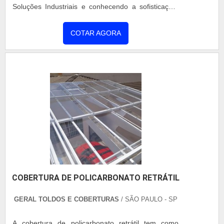
Soluções Industriais e conhecendo a sofisticação,
qualidade e preço justo em um só lugar.É
importante lembrar que o produto deve sempre ser
COTAR AGORA
adquirido com empresas especializadas no
segmento. Esse tipo de cuidado ajuda a garantir a
qualidade e durabilidade dos materiais, além de
evitar prejuízos com substituições frequentes de
peças defeituosas. Assim, é possível poupar gastos
desnecessários.UM POUCO MAIS SOBRE
FABRICANTE DE TELHA TÉRMICAQuem pesquisa
na internet por telha térmica em uma empresa
responsável, acha o site da Coberzip. É possível
encontrar reformas/retrofit e painel térmico,
garantindo a satisfação da venda à entrega final,
COBERTURA DE POLICARBONATO RETRÁTIL
com foco total na qualidade.Ainda tratando-se de
fabricante de telha térmica, na essência da
GERAL TOLDOS E COBERTURAS
/ SÃO PAULO - SP
empresa, a mesma deve prezar pelos produtos e
serviços com ótima qualidade e assertividade,
A cobertura de policarbonato retrátil tem como