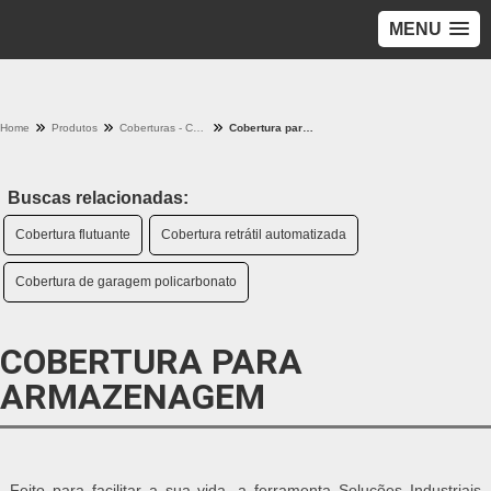
MENU
Home
Produtos
Coberturas - Categoria
Cobertura para armazenagem
Buscas relacionadas:
Cobertura flutuante
Cobertura retrátil automatizada
Cobertura de garagem policarbonato
COBERTURA PARA
ARMAZENAGEM
Feito para facilitar a sua vida, a ferramenta Soluções Industriais