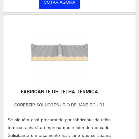
frio, não propaga chama e resiste a altas e baixas
COTAR AGORA
e antigos. Aproveite a visita para acessar o site e
temperaturas com excelente resistência a impactos.
saber mais sobre a empresa, os serviços e os
Os modelos deste produto Modelo em
produtos....
policarbonato alveolar, Policarbonato Compacto,
Policarbonato....
FABRICANTE DE TELHA TÉRMICA
COBERZIP SOLUCOES
/ RIO DE JANEIRO - RJ
Se alguém está procurando por fabricante de telha
térmica, achará a empresa que é líder do mercado.
Solicitando um orçamento na vitrine que se chama