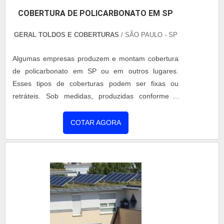
COBERTURA DE POLICARBONATO EM SP
GERAL TOLDOS E COBERTURAS
/ SÃO PAULO - SP
Algumas empresas produzem e montam cobertura
de policarbonato em SP ou em outros lugares.
Esses tipos de coberturas podem ser fixas ou
retráteis. Sob medidas, produzidas conforme a
necessidade do cliente, com sistema de abertura
com motores potentes e com acionamento em
COTAR AGORA
controle remoto ou em botoeiras. As coberturas
retráteis também podem ser acionadas através de
força mecânica manual. Os benefícios no uso deste
produto Sua cobertura pode ser co....