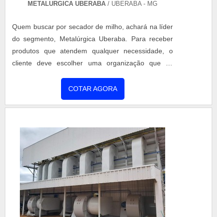
METALURGICA UBERABA
/ UBERABA - MG
Quem buscar por secador de milho, achará na líder
do segmento, Metalúrgica Uberaba. Para receber
produtos que atendem qualquer necessidade, o
cliente deve escolher uma organização que se
destaque por um bom suporte pré-venda e tenha
ampla experiência no ramo.MAIS INFORMAÇÕES
COTAR AGORA
INTERESSANTES SOBRE SECADOR DE MILHOSe
alguém quer achar secador de milho em uma
empresa comprometida com seus serviços, chega
até a Metalúrgica Uberaba. Empresa especializada
em aquecedor de caldo vertical e secador rotativo,
garantindo o que há de melhor na atualidade.Sem
trocar o foco sobre secador de milho, deve-se ter a
exatidão em orçar com empresas que prezam por
produtos e serviços que tenham ótima qualidade e
proteção, pontos importantes que ficam de fora no