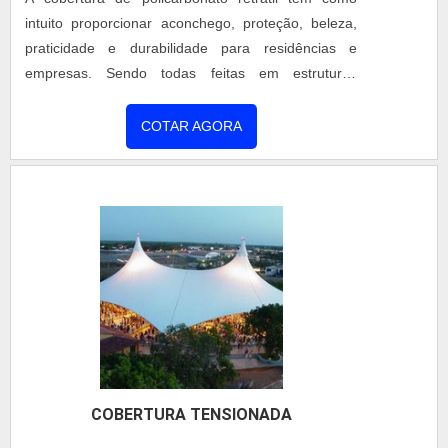
detalhes que passam despercebidos e podem gerar
intuito proporcionar aconchego, proteção, beleza,
prejuízo futuros para os clientes.Existem muitas
praticidade e durabilidade para residências e
formas diferentes de demonstrar conhecimento e
empresas. Sendo todas feitas em estruturas
autoridade em sua área de atuação. Por que a
metálicas que trás um fino acabamento, cores vivas
Coberzip é referência quando pesquisar por telha
e aconchegantes que ornam com as cores já
COTAR AGORA
térmica: Comprometida com os serviços;
existentes nas paredes. São feitas com pintura
Responsável; Altamente qualificada; Inovadora;
eletrostática já acabadas com: Fundo e pinturas,
Segura. DETALHES MUITO INTERESSANTES
Alumínio na cor natural, Alumínio na cor branca,
SOBRE A EMPRESASomente na Coberzip tem tudo
Entre outras. Os benefício....
que se precisa para fabricante de telha térmica. A
empresa oferece opções como montagem de
sistemas de coberturas e telha térmica.Tem rótulo
de comprometida com os serviços e segura,
padrões alcançados por conter escritório de alta
qualidade onde são realizadas as atividades e cerca
de 600.000 m² de coberturas tratadas,
COBERTURA TENSIONADA
solucionando comprovadamente 100% das não
conformidades encontradas. Tudo isso, somado a