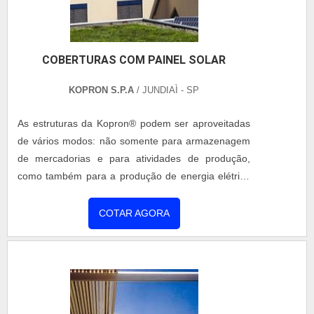
COBERTURAS COM PAINEL SOLAR
KOPRON S.P.A
/ JUNDIAÌ - SP
As estruturas da Kopron® podem ser aproveitadas
de vários modos: não somente para armazenagem
de mercadorias e para atividades de produção,
como também para a produção de energia elétrica
solar. Graças à instalação de módulos fotovoltaicos
nas coberturas com painel solar, a empresa pode
COTAR AGORA
atingir nível suficiente de autonomia e eficiência de
energia. A Kopron® oferece sistemas totalmente
integrados graças à exclusiva patente de montagem
de painéis ....