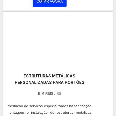
casos, o cliente procura uma empresa de médio ou
COTAR AGORA
grande porte por ser um serviço mais abrangente
pois quando se tem só a estrutura é mais rápido
realizar o serviço com equipamentos pesados tais
como escavadeiras hi....
ESTRUTURAS METÁLICAS
PERSONALIZADAS PARA PORTÕES
E.M REIS
/ RS
Prestação de serviços especializados na fabricação,
montagem e instalação de estruturas metálicas,