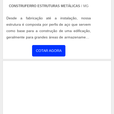
consideráveis em instalações de qualidade,
CONSTRUFERRO ESTRUTURAS METÁLICAS
/ MG
aumentando a eficiência da marca.A Metalúrgica
Desde a fabricação até a instalação, nossa
Uberaba é uma empresa que tem se destacado no
estrutura é composta por perfis de aço que servem
segmento pela idoneidade em tudo que faz, o que
como base para a construção de uma edificação,
garante a melhor experiência para parceiros novos
geralmente para grandes áreas de armazenamento
e antigos. Aproveite a visita para acessar o site e
ou produção. Contemplam diversos tipos de aço,
saber mais sobre a empresa, os serviços e os
tamanhos, sempre de acordo com a necessidade
produtos....
COTAR AGORA
do cliente.