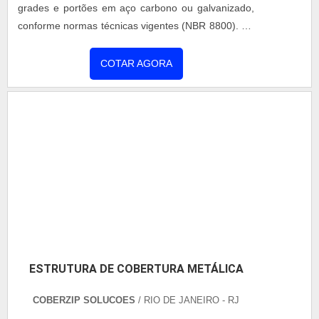
grades e portões em aço carbono ou galvanizado,
conforme normas técnicas vigentes (NBR 8800). Os
projetos são desenvolvidos com apoio de softwares
de modelagem estrutural, garantindo precisão e
COTAR AGORA
segurança. As soluções podem incluir pintura
eletrostática, galvanização a fogo e acessórios
específicos, conforme a necessidade do cliente.
ESTRUTURA DE COBERTURA METÁLICA
COBERZIP SOLUCOES
/ RIO DE JANEIRO - RJ