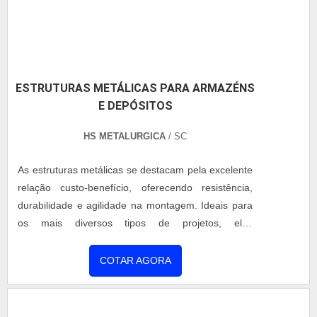
estruturas, também oferecemos coberturas de alto
padrão, disponíveis em aluzinco comum ou com
isolamento térmico e acústico, garantindo mais
conforto e proteção aos seus espaços.
ESTRUTURAS METÁLICAS PARA ARMAZÉNS
E DEPÓSITOS
HS METALURGICA
/ SC
As estruturas metálicas se destacam pela excelente
relação custo-benefício, oferecendo resistência,
durabilidade e agilidade na montagem. Ideais para
os mais diversos tipos de projetos, elas
proporcionam soluções versáteis e eficientes para
quem busca qualidade com rapidez. Diferenciais
COTAR AGORA
das nossas estruturas metálicas: Instalação prática
e rápida, reduzindo significativamente o tempo de
obra Alta resistência a intempéries e desgaste