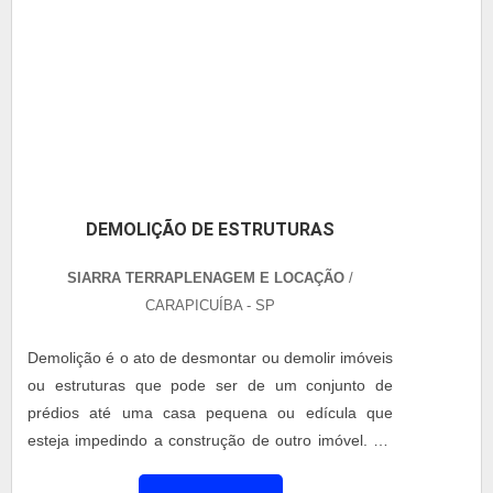
Versatilidade para atender diferentes segmentos e
necessidades Sustentabilidade, com materiais
recicláveis e menor impacto ambiental Além das
estruturas, também oferecemos coberturas de alto
padrão, disponíveis em aluzinco comum ou com
isolamento térmico e acústico, garantindo mais
conforto e proteção aos seus espaços.
DEMOLIÇÃO DE ESTRUTURAS
SIARRA TERRAPLENAGEM E LOCAÇÃO
/
CARAPICUÍBA - SP
Demolição é o ato de desmontar ou demolir imóveis
ou estruturas que pode ser de um conjunto de
prédios até uma casa pequena ou edícula que
esteja impedindo a construção de outro imóvel. No
caso da demolição de estruturas na maioria dos