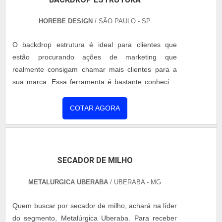
HOREBE DESIGN
/ SÃO PAULO - SP
O backdrop estrutura é ideal para clientes que
estão procurando ações de marketing que
realmente consigam chamar mais clientes para a
sua marca. Essa ferramenta é bastante conhecida
no meio da publicidade e propaganda e no meio do
marketing. Essa ferramenta é utilizada muito em
COTAR AGORA
finais de jogos de futebol, onde o jogador, antes de
ir pro vestiário ou após isso, se concentra num
ambiente para responder perguntas de jornalistas.
Desenvolvi...
SECADOR DE MILHO
METALURGICA UBERABA
/ UBERABA - MG
Quem buscar por secador de milho, achará na líder
do segmento, Metalúrgica Uberaba. Para receber