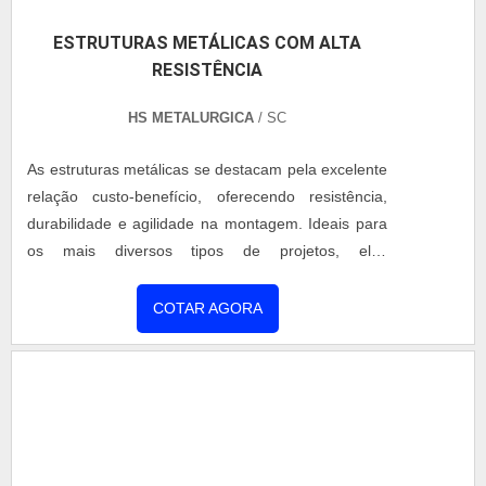
ESTRUTURAS METÁLICAS COM ALTA
RESISTÊNCIA
HS METALURGICA
/ SC
As estruturas metálicas se destacam pela excelente
relação custo-benefício, oferecendo resistência,
durabilidade e agilidade na montagem. Ideais para
os mais diversos tipos de projetos, elas
proporcionam soluções versáteis e eficientes para
quem busca qualidade com rapidez. Diferenciais
COTAR AGORA
das nossas estruturas metálicas: Instalação prática
e rápida, reduzindo significativamente o tempo de
obra Alta resistência a intempéries e desgaste
Versatilidade para atender diferentes segmentos e
necessidades Sustentabilidade, com materiais
recicláveis e menor impacto ambiental Além das