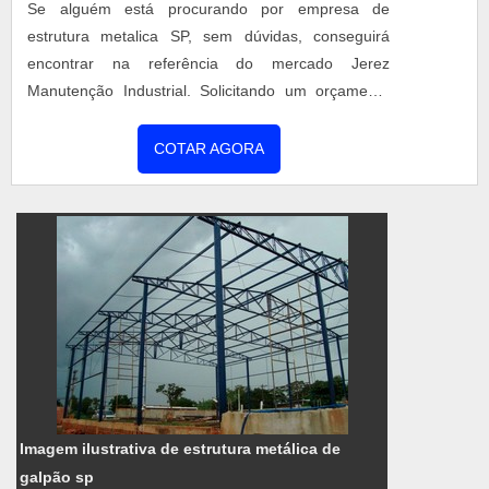
Se alguém está procurando por empresa de
estrutura metalica SP, sem dúvidas, conseguirá
encontrar na referência do mercado Jerez
Manutenção Industrial. Solicitando um orçamento
na maior especialista do segmento e conhecendo a
líder em qualidade. Quando a procura é por
COTAR AGORA
empresa de estrutura metalica SP, na Jerez
Manutenção Industrial conseguirá proteção com
pagamento acessível. DETALHES SOBRE
EMPRESA DE ESTRUTURA METALICA SP Há
muitas man...
Imagem ilustrativa de estrutura metálica de
galpão sp