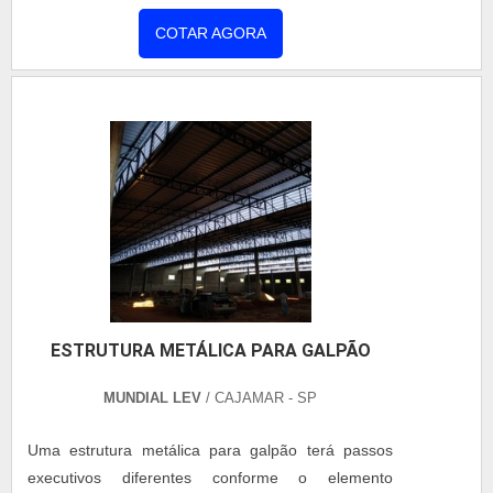
proporcionam soluções versáteis e eficientes para
soldagem e compatíveis com o material base. Tinta
quem busca qualidade com rapidez. Diferenciais
COTAR AGORA
e Proteção Anticorrosiva: Primer epóxi e
das nossas estruturas metálicas: Instalação prática
acabamento conforme o ambiente de exposição,
e rápida, reduzindo significativamente o tempo de
em conformidade com NBR 15300. FABRICAÇÃO
obra Alta resistência a intempéries e desgaste
Corte e Conformação (realizados por processos
Versatilidade para atender diferentes segmentos e
mecânicos, térmicos ou oxicorte, garantindo
necessidades Sustentabilidade, com materiais
precisão dimensional) Rebarbação obrigatória das
recicláveis e menor impacto ambiental Além das
peças cortadas. Inspeção de soldas e qualidade de
estruturas, também oferecemos coberturas de alto
pintura. PROTEÇÃO SUPERFICIAL Limpeza Pintura
padrão, disponíveis em aluzinco comum ou com
(aplicação de tinta anticorrosiva, conforme
isolamento térmico e acústico, garantindo mais
especificado em projeto) Primer Epóxi; Acabamento
conforto e proteção aos seus espaços.
em tinta Poliuretano, Epóxi ou conforme exposição
ESTRUTURA METÁLICA PARA GALPÃO
(indústria, marítima etc.). TRANSPORTE Proteção
adequada contra impactos e intempéries.
MUNDIAL LEV
/ CAJAMAR - SP
Amarração com cintas que não danifiquem a pintura
ou a integridade das peças. MONTAGEM E
Uma estrutura metálica para galpão terá passos
INSTALAÇÃO Preparação do Local Verificação da
executivos diferentes conforme o elemento
fundação e do prumo dos chumbadores. Limpeza e