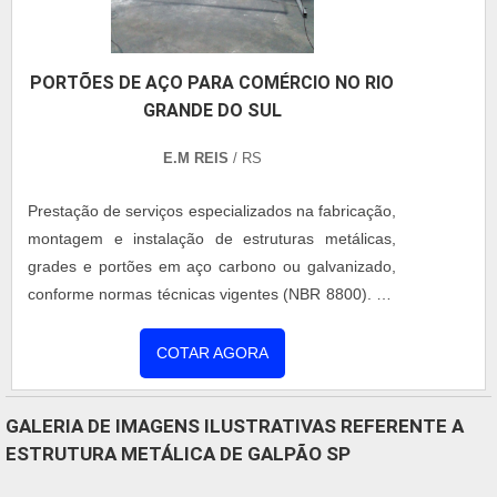
PORTÕES DE AÇO PARA COMÉRCIO NO RIO
GRANDE DO SUL
E.M REIS
/ RS
Prestação de serviços especializados na fabricação,
montagem e instalação de estruturas metálicas,
grades e portões em aço carbono ou galvanizado,
conforme normas técnicas vigentes (NBR 8800). Os
projetos são desenvolvidos com apoio de softwares
de modelagem estrutural, garantindo precisão e
COTAR AGORA
segurança. As soluções podem incluir pintura
eletrostática, galvanização a fogo e acessórios
GALERIA DE IMAGENS ILUSTRATIVAS REFERENTE A
específicos, conforme a necessidade do cliente.
ESTRUTURA METÁLICA DE GALPÃO SP