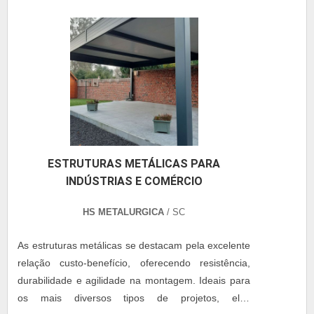
não se limitando a: Perfis metálicos (vigas, colunas,
treliças, etc.); Chapas e conexões metálicas;
Parafusos; Chumbadores e Elementos de fixação;
Pintura e proteção anticorrosiva; Montagem e
soldagem em campo. NORMAS APLICÁVEIS: ABNT
NBR 8800 — Projeto de Estruturas de Aço e de
Estruturas Mistas de Aço e Concreto de Edifícios;
ABNT NBR 14762 — Dimensionamento de
Estruturas de Aço Constituídas por Perfis Formados
ESTRUTURAS METÁLICAS PARA
a Frio; ABNT NBR 7013 — Soldagem; Normas NR
INDÚSTRIAS E COMÉRCIO
(Normas Regulamentadoras) aplicáveis,
especialmente NR-18 e NR-35. MATERIAIS Perfis
HS METALURGICA
/ SC
Metálicos: Aço estrutural conforme ASTM A36,
ASTM A572 ou equivalente. Chapas: Aço carbono
As estruturas metálicas se destacam pela excelente
ou liga, conforme especificação de projeto.
relação custo-benefício, oferecendo resistência,
Parafusos e Fixadores: Classe 8.8 ou superior,
durabilidade e agilidade na montagem. Ideais para
conforme ABNT NBR ISO 898-1. Soldagem e
os mais diversos tipos de projetos, elas
Montagem: De acordo com a especificação da