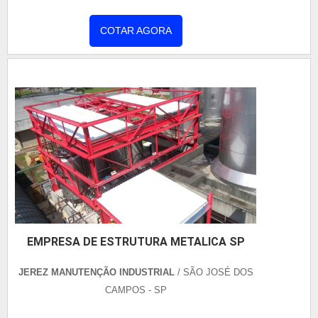
qualidade. Quando o assunto é estrutura metálica
de galpão SP, com a Jerez Manutenção Industrial
COTAR AGORA
poderá contar eficiência com pagamento acessível.
MAIS INFORMAÇÕES sOBRE ESTRUTURA
METÁLICA DE GALPÃO SP Há muitas maneiras
eficientes de demonstrar com...
EMPRESA DE ESTRUTURA METALICA SP
JEREZ MANUTENÇÃO INDUSTRIAL
/ SÃO JOSÉ DOS
CAMPOS - SP