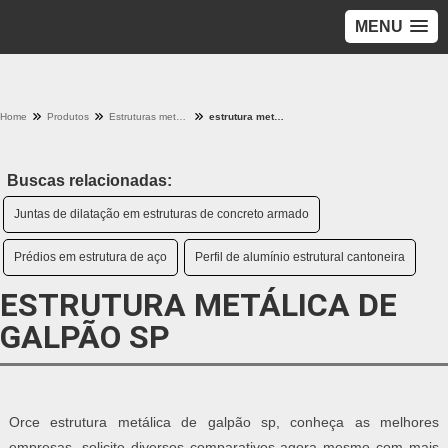
MENU
Home
Produtos
Estruturas metalicas - Categoria
estrutura metálica de galpão sp
Buscas relacionadas:
Juntas de dilatação em estruturas de concreto armado
Prédios em estrutura de aço
Perfil de alumínio estrutural cantoneira
ESTRUTURA METÁLICA DE
GALPÃO SP
Orce estrutura metálica de galpão sp, conheça as melhores
empresas, solicite diversos comparativos agora mesmo com mais