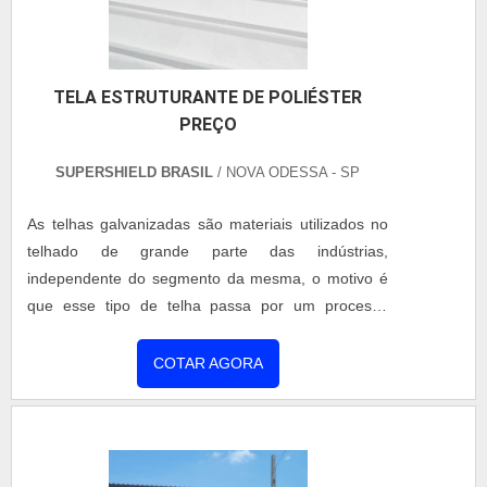
TELA ESTRUTURANTE DE POLIÉSTER
PREÇO
SUPERSHIELD BRASIL
/ NOVA ODESSA - SP
As telhas galvanizadas são materiais utilizados no
telhado de grande parte das indústrias,
independente do segmento da mesma, o motivo é
que esse tipo de telha passa por um processo
químico que previne corrosão e outros tipos de
degradação. Ela também pode ser facilmente
COTAR AGORA
adaptada a qualquer projeto, já que suas peças são
feitas sob medida, além disso, esse produto
apresenta um baixo custo inicial e com
manutenção. Use tela de poliéster para impe....