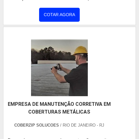
jogando o mesmo para fora do ambiente, mantendo
fresco e arejado. A instalação dessas coberturas
COTAR AGORA
devem ser feitas por empresas especializadas, com
funcionários capacitados e equipamentos de alta
qualidade.VANTAGENS E APLICAÇÕES DAS
COBERTURASAlgumas vantagens que os clientes
obtêm com as coberturas são detalhes que
agregam ao ambiente, como por
exemplo:Aparência;Leveza;Resistência à
corrosão;Propriedades físicas;Propriedades
mecânicas;Capacidade de
conformação;Reciclabilidade.Dissipador de
calorFácil de limpar/ manutenção;Design
EMPRESA DE MANUTENÇÃO CORRETIVA EM
moderno;Custo benefício;Praticidade na montagem
COBERTURAS METÁLICAS
e instalação;Proteção anti-UV;Leveza/
rigidez;Material resistente a impactos.A utilização
COBERZIP SOLUCOES
/ RIO DE JANEIRO - RJ
desse equipamento é benéfica para dias
ensolarados pois com isso a temperatura fresca se