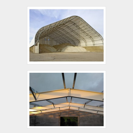
METÁLICAHá muitas maneiras eficientes de
demonstrar competência e excelência em sua área
de atuação. A Coberzip foca seus esforços em
proporcionar aos clientes uma estrutura com:
Escritório de alta qualidade onde são realizadas as
atividades; Tecnologia de ponta; Equipamentos de
última geração. Tudo isso para garantir que se
tenha manutenção de cobertura metálica com
assertividade. Ainda tratando-se de empresa de
manutenção de cobertura metálica, deve-se
descartar empresas que não tenham produtos e
serviços com ótima qualidade e assertividade,
detalhes que passam despercebidos e podem gerar
prejuízo futuros para os clientes.É por tudo isso e
muito mais que a Coberzip é segura no segmento
de manutenções em coberturas metálicas. A
empresa busca a tecnologia e desenvolvimento no
que gera resultado e qualidade para os clientes.