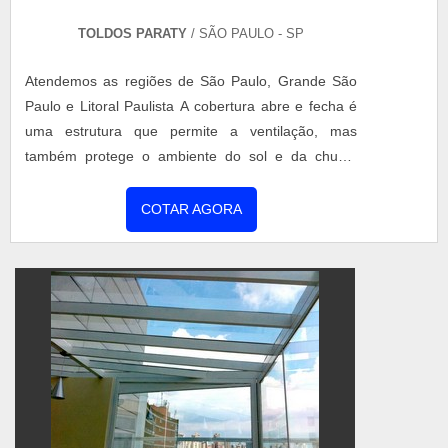
TOLDOS PARATY
/ SÃO PAULO - SP
Atendemos as regiões de São Paulo, Grande São
Paulo e Litoral Paulista A cobertura abre e fecha é
uma estrutura que permite a ventilação, mas
também protege o ambiente do sol e da chuva.
Resistente, a cobertura pode ser aplicada em
estrutura ou telha de alumínio com pintura
COTAR AGORA
eletrostática branca ou com telhas de policarbonato
cristal. Em alumínio, o produto bloqueia a luz do sol
e mantém a temperatura do local aprazível. A
cobertura em p...