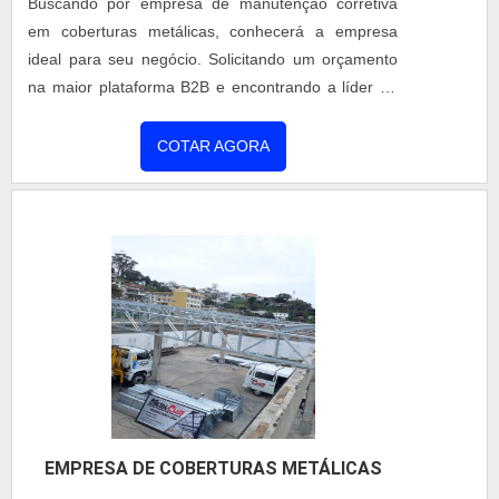
Buscando por empresa de manutenção corretiva
mantém e em dias de chuva, a intempérie não
em coberturas metálicas, conhecerá a empresa
ultrapassa.EMPRESA DE COBERTURAS DE
ideal para seu negócio. Solicitando um orçamento
ALUMÍNIO E VIDRO DE QUALIDADEA Tecnoteto
na maior plataforma B2B e encontrando a líder do
traz ao mercado, a inovação dos telhados que
mercado.Quando o tema é empresa de
abrem e fecham, com melhor padrão de qualidade,
manutenção em coberturas metálicas, com a
COTAR AGORA
melhor acabamento, estrutura rígida extrudada e
Coberzip é possível encontrar precisão com
segura, com exclusivo rebordado em suas chapas.
comprometimento com os resultados dos
Com mais de 20 anos no mercado a Tecnoteto tem
clientes.SOBRE EMPRESA DE MANUTENÇÃO
produtos com sistema abre e fecha em coberturas,
CORRETIVA EM COBERTURAS METÁLICASHá
brises e telhados, desenvolvidos com exclusividade
muitas maneiras eficientes de demonstrar
e patenteados pela empresa..
competência e excelência em sua área de atuação.
A Coberzip canaliza seus esforços em criar aos
parceiros uma estrutura com: Escritório de alta
qualidade onde são realizadas as atividades;
Tecnologia de ponta; Equipamentos de última
geração. Tudo para garantir empresa de
EMPRESA DE COBERTURAS METÁLICAS
manutenção em coberturas metálicas com