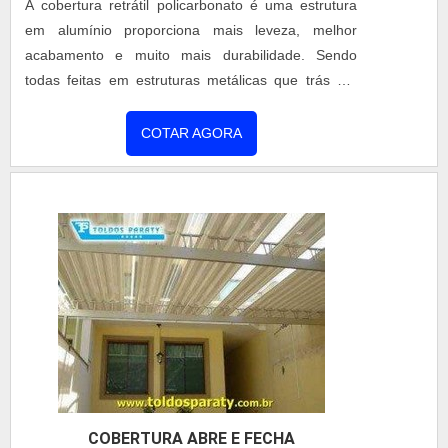
A cobertura retrátil policarbonato é uma estrutura
em alumínio proporciona mais leveza, melhor
acabamento e muito mais durabilidade. Sendo
todas feitas em estruturas metálicas que trás um
fino acabamento, cores vivas e aconchegantes que
ornam com as cores já existentes nas paredes. Ela
COTAR AGORA
tem como objetivo, proporcionar: Aconchego,
Proteção, Beleza, Praticidade, Durabilidade. Os
benefícios no uso desta estrutura A cobertura de
policarbona...
COBERTURA ABRE E FECHA