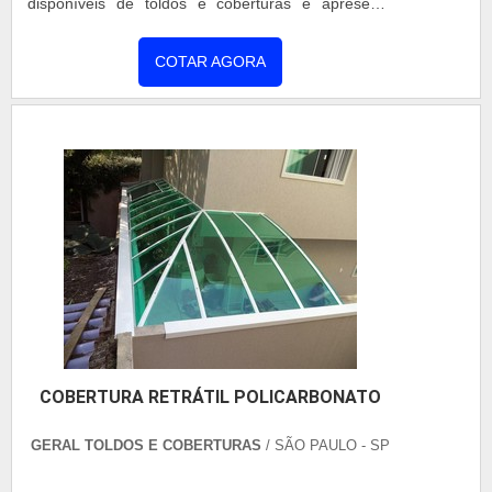
disponíveis de toldos e coberturas e apresenta
muitas características, como a leveza visual,
transparência, isolamento térmico e acústico e um
COTAR AGORA
baixo peso do material. Outro ponto a destacar é
que esse material é reciclável, ou seja, ao escolher
a cobertura de policarbonato é possível fazer a
reciclagem ...
COBERTURA RETRÁTIL POLICARBONATO
GERAL TOLDOS E COBERTURAS
/ SÃO PAULO - SP