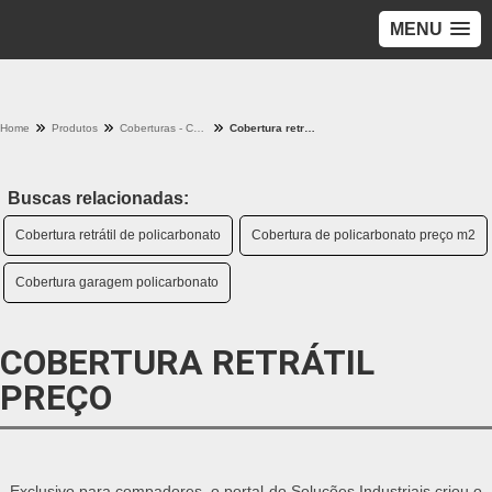
MENU
Home
Produtos
Coberturas - Categoria
Cobertura retrátil preço
Buscas relacionadas:
Cobertura retrátil de policarbonato
Cobertura de policarbonato preço m2
Cobertura garagem policarbonato
COBERTURA RETRÁTIL
PREÇO
Exclusivo para compadores, o portal do Soluções Industriais criou o