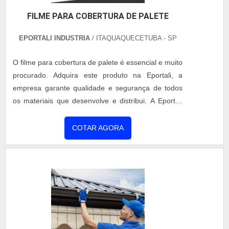
São opções variadas que a empresa oferece, como
FILME PARA COBERTURA DE PALETE
reformas/retrofit e painel térmico com ótima
qualidade e precisão.Para tal sucesso, a empresa
EPORTALI INDUSTRIA
/ ITAQUAQUECETUBA - SP
investiu em profissionais competentes e em
equipamentos inovadores. A Coberzip é uma
O filme para cobertura de palete é essencial e muito
empresa que tem sido apontada de forma positiva
procurado. Adquira este produto na Eportali, a
no mercado por toda seriedade e qualidade, o que
empresa garante qualidade e segurança de todos
garante o sucesso dos clientes de ponta a ponta.
os materiais que desenvolve e distribui. A Eportali
presta atendimento em todo território brasileiro.....
COTAR AGORA