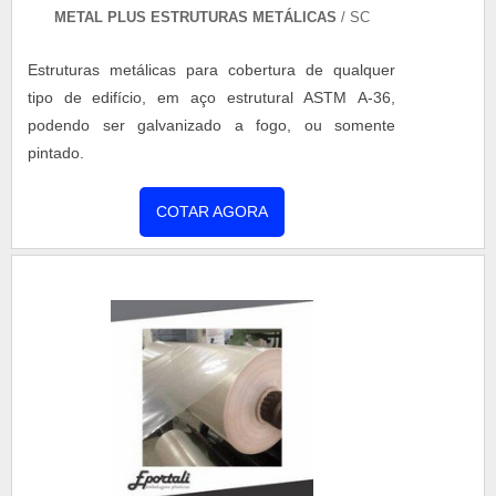
assertividade. Ainda focando na qualidade em
METAL PLUS ESTRUTURAS METÁLICAS
/ SC
empresa de manutenção corretiva em coberturas
metálicas, sempre deve-se buscar uma empresa
Estruturas metálicas para cobertura de qualquer
que tenha produtos e serviços com ótima qualidade
tipo de edifício, em aço estrutural ASTM A-36,
e precisão, detalhes primordiais que são deixados
podendo ser galvanizado a fogo, ou somente
de lado por muitas empresas que não focam na
pintado.
fidelização do cliente.Tudo isso que já foi falado e
outras coisas mais são a razão pela qual a Coberzip
COTAR AGORA
é comprometida com os serviços quando se
explana o segmento de manutenções em
coberturas metálicas. A empresa objetiva garantir
tudo que há de mais atual para garantir a qualidade
final para cada cliente. Na organização é possível
encontrar uma equipe com profissionais certificados
que terão grande satisfação em melhor
atender.OUTRAS INFORMAÇÕES SOBRE A
EMPRESASomente na Coberzip existe o que há de
melhor em manutenções em coberturas metálicas.