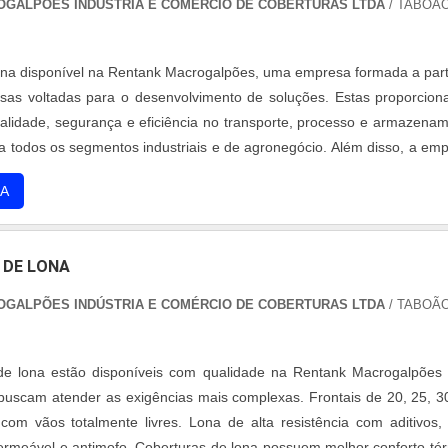
GALPÕES INDÚSTRIA E COMÉRCIO DE COBERTURAS LTDA
/ TABOÃ
na disponível na Rentank Macrogalpões, uma empresa formada a part
sas voltadas para o desenvolvimento de soluções. Estas proporcio
ualidade, segurança e eficiência no transporte, processo e armazena
a todos os segmentos industriais e de agronegócio. Além disso, a em
ém atualizada de forma permanente dos avanços tecnológicos, al
A
s técn....
 DE LONA
GALPÕES INDÚSTRIA E COMÉRCIO DE COBERTURAS LTDA
/ TABOÃ
de lona estão disponíveis com qualidade na Rentank Macrogalpões
buscam atender as exigências mais complexas. Frontais de 20, 25, 3
om vãos totalmente livres. Lona de alta resistência com aditivos,
permeável e antimofo. Coberturas de lona possuem melhor conforto té