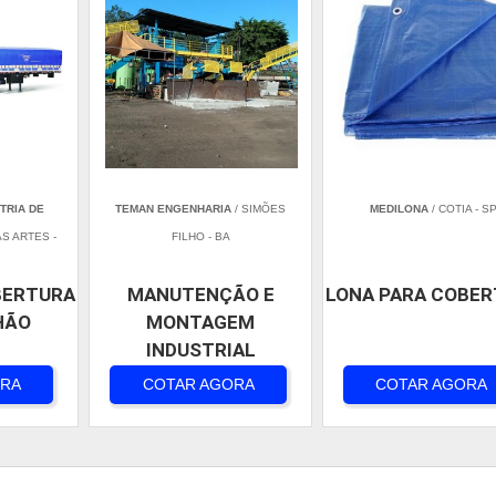
TRIA DE
TEMAN ENGENHARIA
/ SIMÕES
MEDILONA
/ COTIA - S
S ARTES -
FILHO - BA
BERTURA
MANUTENÇÃO E
LONA PARA COBE
HÃO
MONTAGEM
INDUSTRIAL
ORA
COTAR AGORA
COTAR AGORA