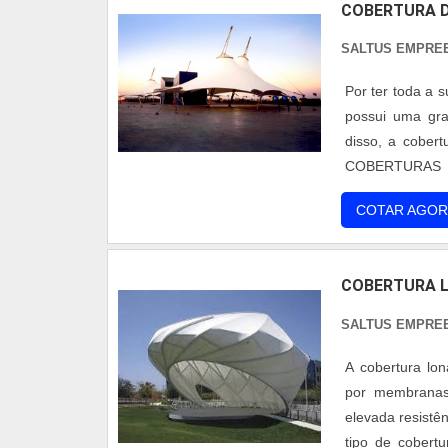
COBERTURA D
SALTUS EMPRE
Por ter toda a 
possui uma gra
disso, a cober
COBERTURAS D
característica 
COTAR AGOR
de tracionamento
COBERTURA 
SALTUS EMPRE
A cobertura lon
por membranas
elevada resistê
tipo de cobert