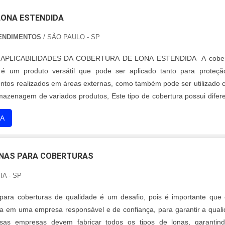
LONA ESTENDIDA
ENDIMENTOS
/ SÃO PAULO - SP
 APLICABILIDADES DA COBERTURA DE LONA ESTENDIDA A cober
 é um produto versátil que pode ser aplicado tanto para proteç
ntos realizados em áreas externas, como também pode ser utilizado
azenagem de variados produtos, Este tipo de cobertura possui difer
e faz dela um produto de excelente investimento. Veja abaixo, algun
A
: Econômica: as cob....
NAS PARA COBERTURAS
IA - SP
para coberturas de qualidade é um desafio, pois é importante que
ta em uma empresa responsável e de confiança, para garantir a qual
sas empresas devem fabricar todos os tipos de lonas, garantin