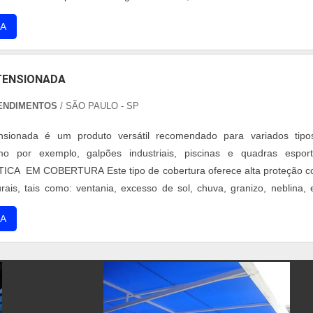
izados para armazenagem de produtos e materiais. VANTAGEN
A
 LONA TENSIONA...
TENSIONADA
ENDIMENTOS
/ SÃO PAULO - SP
nsionada é um produto versátil recomendado para variados tipo
o por exemplo, galpões industriais, piscinas e quadras esporti
A EM COBERTURA Este tipo de cobertura oferece alta proteção co
ais, tais como: ventania, excesso de sol, chuva, granizo, neblina, 
ersão de cobertura possui como principal característica a presen
A
rabalha à ...