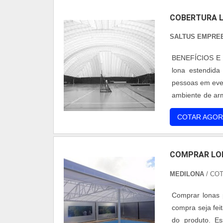
COBERTURA 
SALTUS EMPRE
BENEFÍCIOS E
lona estendida
pessoas em eve
ambiente de arm
vantagens, o qu
COTAR AGOR
mais relevantes
COMPRAR LO
MEDILONA
/ COT
Comprar lonas 
compra seja fei
do produto. Es