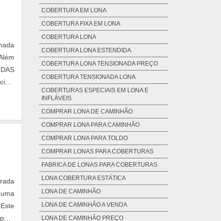
COBERTURA EM LONA
COBERTURA FIXA EM LONA
COBERTURA LONA
onada
COBERTURA LONA ESTENDIDA
 Além
COBERTURA LONA TENSIONADA PREÇO
S DAS
COBERTURA TENSIONADA LONA
ipal
COBERTURAS ESPECIAIS EM LONA E
 meio
INFLÁVEIS
COMPRAR LONA DE CAMINHÃO
COMPRAR LONA PARA CAMINHÃO
COMPRAR LONA PARA TOLDO
COMPRAR LONAS PARA COBERTURAS
FABRICA DE LONAS PARA COBERTURAS
LONA COBERTURA ESTÁTICA
orada
LONA DE CAMINHÃO
 uma
LONA DE CAMINHÃO A VENDA
 Este
 para
LONA DE CAMINHÃO PREÇO