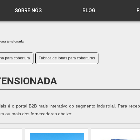
SOBRE NÓS
BLOG
P
lona tensionada
na para cobertura
Fabrica de lonas para coberturas
TENSIONADA
iais é o portal B2B mais interativo do segmento industrial. Para rece
um ou mais dos fornecedores abaixo: