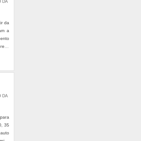
O DA
ir da
nam a
mento
presa
ém de
O DA
 para
0, 35
 auto
rmico