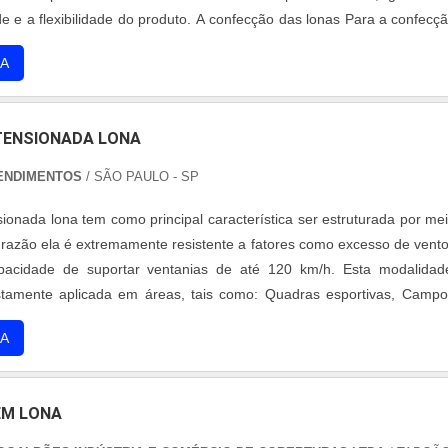
e e a flexibilidade do produto. A confecção das lonas Para a confecç
uras é utilizado o tecido de poliéster e laminado de PVC, e aditivos 
A
os ....
TENSIONADA LONA
ENDIMENTOS
/ SÃO PAULO - SP
sionada lona tem como principal característica ser estruturada por me
a razão ela é extremamente resistente a fatores como excesso de vento
acidade de suportar ventanias de até 120 km/h. Esta modalidad
stamente aplicada em áreas, tais como: Quadras esportivas, Camp
inas. COBERTURA TENSIONADA EFICIENTE E VERSÁTIL Além disso, e
A
para a pr....
EM LONA