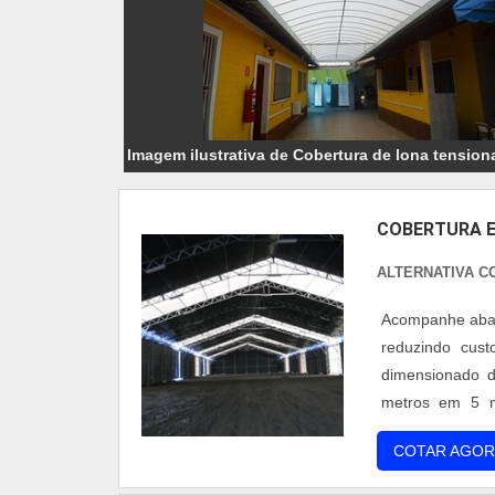
Imagem ilustrativa de Cobertura de lona tension
COBERTURA 
ALTERNATIVA 
Acompanhe abai
reduzindo cus
dimensionado d
metros em 5 m
autorizações e
COTAR AGOR
necessita de fun