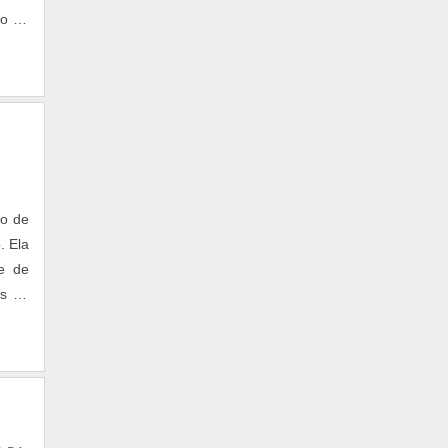
ão de
anti-
io de
. Ela
e de
os de
la é