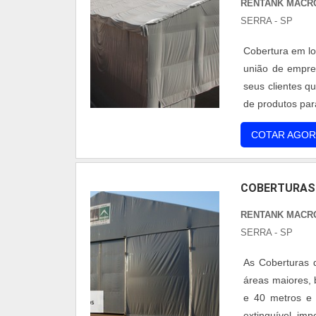
RENTANK MACRO
SERRA - SP
Cobertura em lo
união de empre
seus clientes q
de produtos par
sempre se mant
COTAR AGOR
desenvolver nova
COBERTURAS
RENTANK MACRO
SERRA - SP
As Coberturas 
áreas maiores, 
e 40 metros e c
extinguível, im