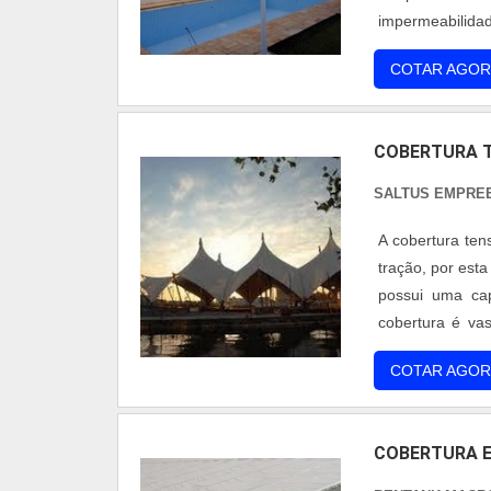
impermeabilidad
tendas e cobert
COTAR AGOR
fungos e os efeit
COBERTURA 
SALTUS EMPRE
A cobertura ten
tração, por est
possui uma cap
cobertura é va
futebol, Pisc
COTAR AGOR
muito requerida 
COBERTURA 