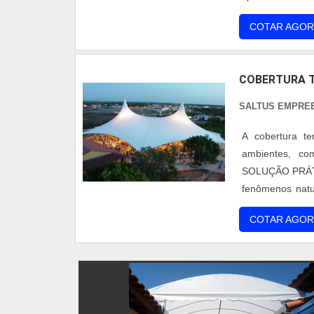
eventos, Util
COTAR AGOR
COBERTURA DE
COBERTURA 
SALTUS EMPRE
A cobertura te
ambientes, com
SOLUÇÃO PRÁTIC
fenômenos natur
outros. Esta v
COTAR AGOR
membranas que t