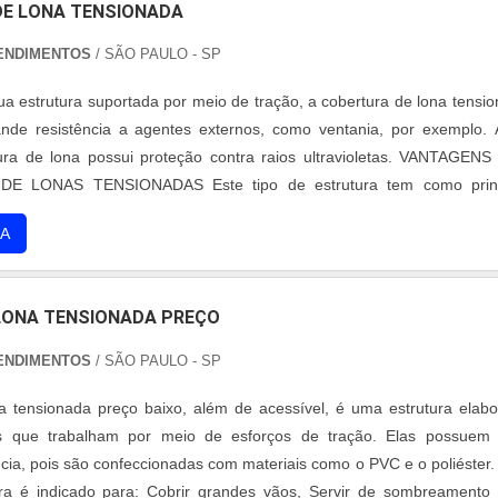
E LONA TENSIONADA
ENDIMENTOS
/ SÃO PAULO - SP
sua estrutura suportada por meio de tração, a cobertura de lona tensi
nde resistência a agentes externos, como ventania, por exemplo.
tura de lona possui proteção contra raios ultravioletas. VANTAGEN
E LONAS TENSIONADAS Este tipo de estrutura tem como princ
a presença da lona como elemento principal da cobertura que atua por
A
, e...
LONA TENSIONADA PREÇO
ENDIMENTOS
/ SÃO PAULO - SP
a tensionada preço baixo, além de acessível, é uma estrutura elab
 que trabalham por meio de esforços de tração. Elas possuem
ncia, pois são confeccionadas com materiais como o PVC e o poliéster.
ura é indicado para: Cobrir grandes vãos, Servir de sombreamento