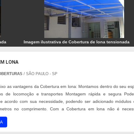
ada
Imagem ilustrativa de Cobertura de lona tensionada
EM LONA
COBERTURAS
/ SÃO PAULO - SP
xo as vantagens da Cobertura em lona: Montamos dentro do seu es
tos de locomoção e transportes Montagem rápida e segura Pode
e acordo com sua necessidade, podendo ser adicionado módulos 
etros no comprimento. Com a Cobertura em lona não é necess
speciais para montagem, diferente que uma construção convenciona
A
dação Não incide IPTU Estrutura d....