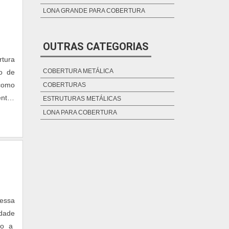
LONA GRANDE PARA COBERTURA
OUTRAS CATEGORIAS
tura
COBERTURA METÁLICA
ão de
 como
COBERTURAS
entes
ESTRUTURAS METÁLICAS
s dos
LONA PARA COBERTURA
 essa
idade
do a