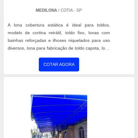
MEDILONA
/ COTIA - SP
A lona cobertura estática é ideal para toldos,
modelo de cortina retrátil, toldo fixo, lonas com
bainhas reforçadas e ilhoses niquelados para uso
diversos, lona para fabricação de toldo capota, lona
para toldos com braço articulado e lona para
coberturas diversas. Ela pode ser confeccionada de
COTAR AGORA
diversos tamanhos. A lona é um produto com
excelente resistência e possui em sua composição
aditivos que garantem alta durabilidade a
intempéries, além de ....