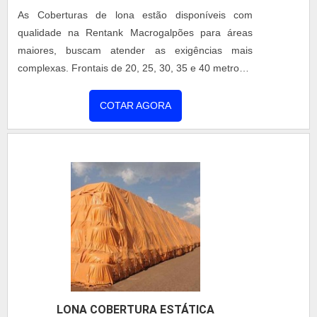
As Coberturas de lona estão disponíveis com
qualidade na Rentank Macrogalpões para áreas
maiores, buscam atender as exigências mais
complexas. Frontais de 20, 25, 30, 35 e 40 metros e
com vãos totalmente livres. Lona de alta resistência
com aditivos, auto extinguível, impermeável e
COTAR AGORA
antimofo. Coberturas de lona possuem melhor
conforto térmico com proteção black-out que
impede a passagem de raios UV e IV e as laterais e
frontais podem ser translúci....
LONA COBERTURA ESTÁTICA