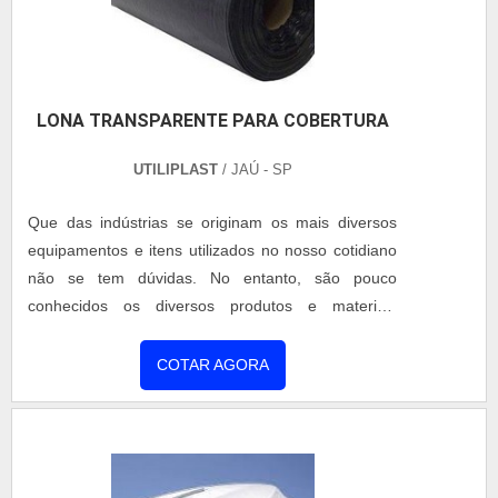
LONA TRANSPARENTE PARA COBERTURA
UTILIPLAST
/ JAÚ - SP
Que das indústrias se originam os mais diversos
equipamentos e itens utilizados no nosso cotidiano
não se tem dúvidas. No entanto, são pouco
conhecidos os diversos produtos e materiais
utilizados cotidianamente nesses meios industriais
que colaboram com a qualidade na entrega do
COTAR AGORA
produto final. Entre eles, por exemplo, estão os
acessórios desenvolvidos justamente para oferecer
uma atuação resistente após todo o processo de
produção, que são os ite....