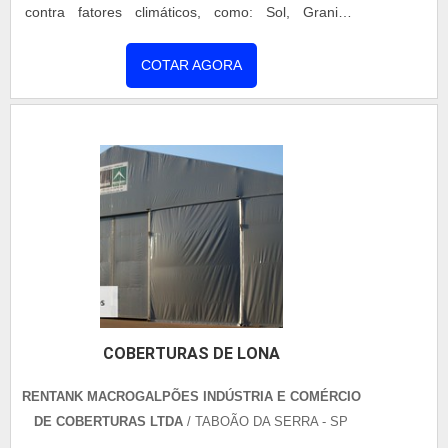
contra fatores climáticos, como: Sol, Granizo,
escritório de alta qualidade onde são realizadas as
Tempestades. Ventania. VARIEDADES DE LONAS
atividades e estrutura suficiente para atender todas
PARA COBERTURA As lonas suportam trações sem
COTAR AGORA
as demandas. Tudo isso, somado a uma equipe
que haja qualquer tipo de risco de danos à estrutura
multidisciplinar de consultores associados e
da cobertura. Uma fábrica de lonas para coberturas
profissionais qualificados, garante a melhor
disponibiliza os mais variados tipos de lonas.
experiência para os clientes....
Confira a segui....
COBERTURAS DE LONA
RENTANK MACROGALPÕES INDÚSTRIA E COMÉRCIO
DE COBERTURAS LTDA
/ TABOÃO DA SERRA - SP