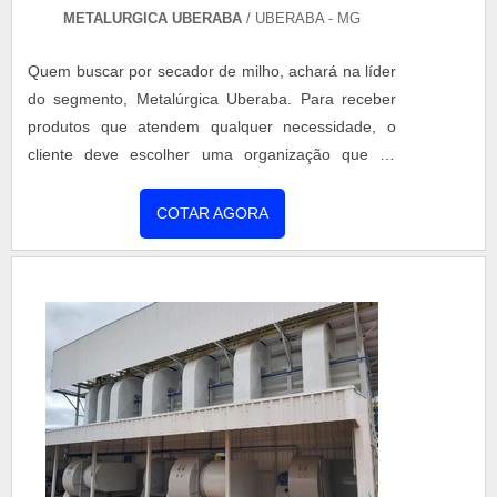
METALURGICA UBERABA
/ UBERABA - MG
Quem buscar por secador de milho, achará na líder
do segmento, Metalúrgica Uberaba. Para receber
produtos que atendem qualquer necessidade, o
cliente deve escolher uma organização que se
destaque por um bom suporte pré-venda e tenha
ampla experiência no ramo.MAIS INFORMAÇÕES
COTAR AGORA
INTERESSANTES SOBRE SECADOR DE MILHOSe
alguém quer achar secador de milho em uma
empresa comprometida com seus serviços, chega
até a Metalúrgica Uberaba. Empresa especializada
em aquecedor de caldo vertical e secador rotativo,
garantindo o que há de melhor na atualidade.Sem
trocar o foco sobre secador de milho, deve-se ter a
exatidão em orçar com empresas que prezam por
produtos e serviços que tenham ótima qualidade e
proteção, pontos importantes que ficam de fora no