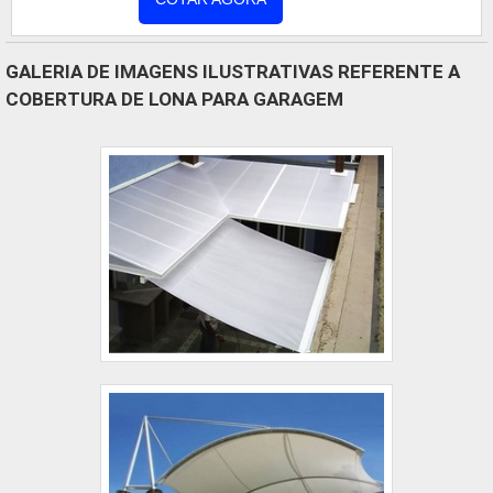
gramado. VANTAGENS DA COBERTURA DE
LONA Este tipo de cobertura é extremamente
GALERIA DE IMAGENS ILUSTRATIVAS REFERENTE A
resistente contra fenômenos naturais, tais como:
COBERTURA DE LONA PARA GARAGEM
rajadas intensas de vento, excesso de chu....