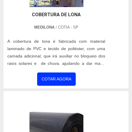
COBERTURA DE LONA
MEDILONA
/ COTIA - SP
A cobertura de lona é fabricada com material
laminado de PVC e tecido de poliéster, com uma
camada adicional, que irá auxiliar no bloqueio dos
raios solares e de chuva, ajudando a dar maior
resistência a rasgos e desgastes causados pelo
tempo. Ao procurar por lona, independentemente
COTAR AGORA
da função necessária, é muito difícil encontrar
produtos que realmente satisfaçam as suas
necessidades. É importante ter em mente que uma
lona resistente precisa ser....