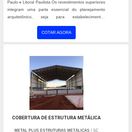
Paulo e Litoral Paulista Os revestimentos superiores
integram uma parte essencial do planejamento
arquitetônico, seja para estabelecimentos
comerciais, residenciais, indústrias ou, até mesmo,
para setores rurais. A cobertura fixa é uma
COTAR AGORA
alternativa de toldo de ótima durabilidade, com
capacidade de proteger o local contra a incidência
de raios solares, chuvas, variações do tempo, entre
outros. O produto....
COBERTURA DE ESTRUTURA METÁLICA
METAL PLUS ESTRUTURAS METÁLICAS
/ SC