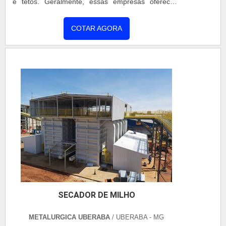
e tetos. Geralmente, essas empresas oferecem
linhas de produtos padronizadas e também
desenvolvem estruturas sob medida por
COTAR AGORA
encomenda para os mais variados setores. Alguns
dos tipos de coberturas comercializadas são as de
policarbonato, fixas em lona sintética, feitas com
telhas de alumíni...
SECADOR DE MILHO
METALURGICA UBERABA
/ UBERABA - MG