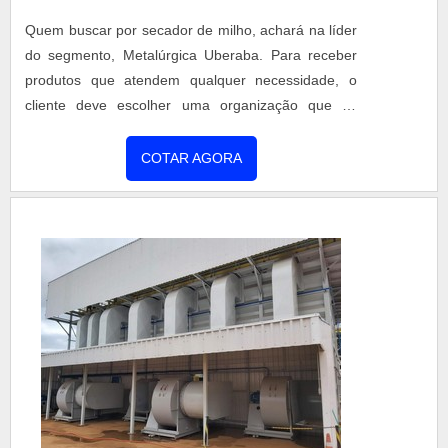
Quem buscar por secador de milho, achará na líder
do segmento, Metalúrgica Uberaba. Para receber
produtos que atendem qualquer necessidade, o
cliente deve escolher uma organização que se
destaque por um bom suporte pré-venda e tenha
ampla experiência no ramo.MAIS INFORMAÇÕES
COTAR AGORA
INTERESSANTES SOBRE SECADOR DE MILHOSe
alguém quer achar secador de milho em uma
empresa comprometida com seus serviços, chega
até a Metalúrgica Uberaba. Empresa especializada
em aquecedor de caldo vertical e secador rotativo,
garantindo o que há de melhor na atualidade.Sem
trocar o foco sobre secador de milho, deve-se ter a
exatidão em orçar com empresas que prezam por
produtos e serviços que tenham ótima qualidade e
proteção, pontos importantes que ficam de fora no
planejamento de empresas que visam apenas o