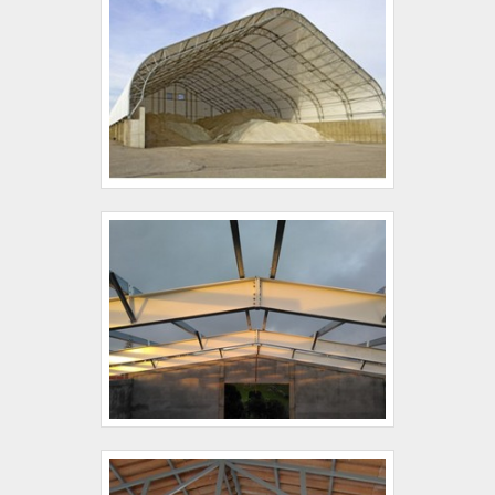
térmico com ótima qualidade e proteção.Com a
organização é possível tirar as suas dúvidas sobre
os serviços do ramo, além de contar com os
melhores profissionais e instalações. Assim,
conquistando a confiança e a satisfação dos
clientes, que são os maiores objetivos da marca. A
Coberzip é uma empresa que tem sido preferência
no segmento pela seriedade e qualidade, que
garantem a melhor experiência de todos os
clientes.Aproveite a visita para acessar o nosso site
e saber mais sobre a empresa, nossos serviços e
produtos. Se preferir, entre em contato com um dos
nossos consultores e solicite um orçamento!