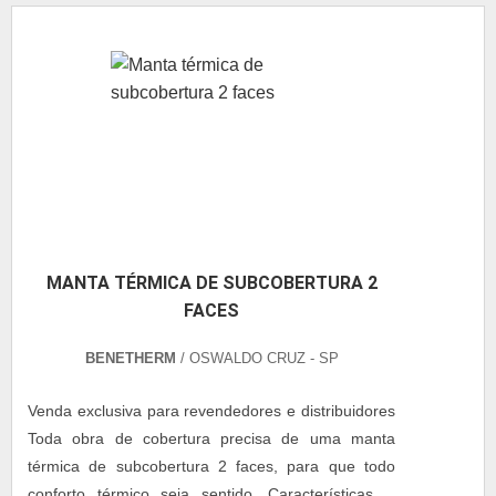
LONA Este tipo de cobertura é extremamente
resistente contra fenômenos naturais, tais como:
rajadas intensas de vento, excesso de chu....
MANTA TÉRMICA DE SUBCOBERTURA 2
FACES
BENETHERM
/ OSWALDO CRUZ - SP
Venda exclusiva para revendedores e distribuidores
Toda obra de cobertura precisa de uma manta
térmica de subcobertura 2 faces, para que todo
conforto térmico seja sentido. Características A