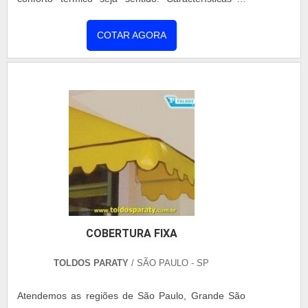
manta com 2 faces foi idealizada para realizar a
perfeita cobertura dos ambientes, como telhados e
COTAR AGORA
paredes, proporcionando maior conforto térmico ao
ambiente, além de conservar uma temperatura
constante evitando mudanças brucas como o
aumento ou a queda rápid....
COBERTURA FIXA
TOLDOS PARATY
/ SÃO PAULO - SP
Atendemos as regiões de São Paulo, Grande São