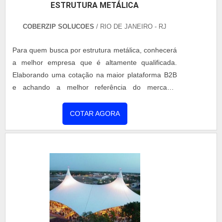
ESTRUTURA METÁLICA
COBERZIP SOLUCOES
/ RIO DE JANEIRO - RJ
Para quem busca por estrutura metálica, conhecerá
a melhor empresa que é altamente qualificada.
Elaborando uma cotação na maior plataforma B2B
e achando a melhor referência do mercado.
Quando a busca é por estrutura metálica, na
Coberzip poderá contar com excelente custo-
COTAR AGORA
benefício com comprometimento com os resultados
dos clientes.DETALHES SOBRE ESTRUTURA
METÁLICAHá muitas maneiras eficientes de
demonstrar competência e excelência em sua área
de atuação. A Coberzip canaliza seus recursos em
proporcionar para os parceiros uma estrutura com:
Escritório de alta qualidade onde são realizadas as
atividades; Tecnologia de ponta; Equipamentos de