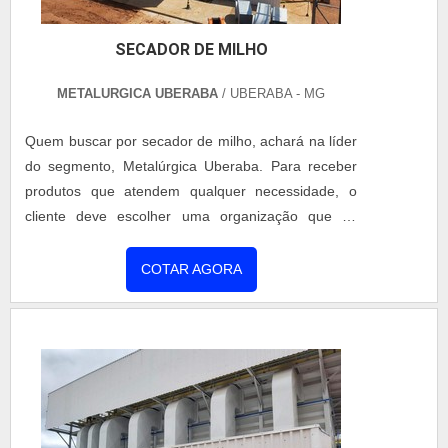
SECADOR DE MILHO
METALURGICA UBERABA
/ UBERABA - MG
Quem buscar por secador de milho, achará na líder
do segmento, Metalúrgica Uberaba. Para receber
produtos que atendem qualquer necessidade, o
cliente deve escolher uma organização que se
destaque por um bom suporte pré-venda e tenha
ampla experiência no ramo.MAIS INFORMAÇÕES
COTAR AGORA
INTERESSANTES SOBRE SECADOR DE MILHOSe
alguém quer achar secador de milho em uma
empresa comprometida com seus serviços, chega
até a Metalúrgica Uberaba. Empresa especializada
em aquecedor de caldo vertical e secador rotativo,
garantindo o que há de melhor na atualidade.Sem
trocar o foco sobre secador de milho, deve-se ter a