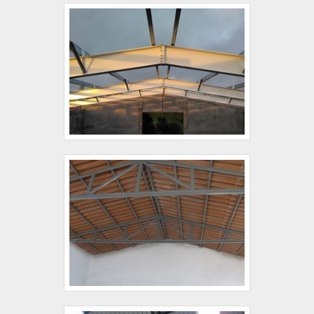
cuidadosos, que entendem a necessidade de cada
cliente. Também foram investidos valores
consideráveis em instalações de qualidade,
aumentando a eficiência da marca. A Coberzip é
uma empresa que tem sido preferência no
segmento pela seriedade e qualidade, que
garantem uma entrega de excelência de ponta a
ponta.