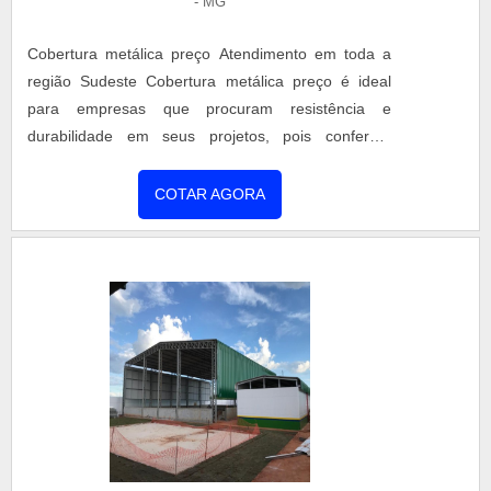
- MG
Cobertura metálica preço Atendimento em toda a
região Sudeste Cobertura metálica preço é ideal
para empresas que procuram resistência e
durabilidade em seus projetos, pois conferem
segurança e qualidade em estruturas nos mais
variados segmentos de atuação. A IMA
COTAR AGORA
Construções Metálicas oferece diversos serviços
disponibilizando a todos os seus clientes, o que há
de melhor em Cobertura metálica preço no
mercado atual. Consolidada em 2007 a IMA
Const....