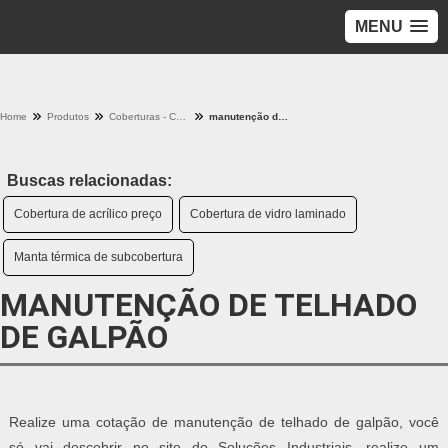
MENU
Home
Produtos
Coberturas - Categoria
manutenção de telhado de galpão
Buscas relacionadas:
Cobertura de acrílico preço
Cobertura de vidro laminado
Manta térmica de subcobertura
MANUTENÇÃO DE TELHADO
DE GALPÃO
Realize uma cotação de manutenção de telhado de galpão, você
só vai descobrir no site do Soluções Industriais, realize um