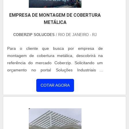
EMPRESA DE MONTAGEM DE COBERTURA
METÁLICA
COBERZIP SOLUCOES
/ RIO DE JANEIRO - RJ
Para o cliente que busca por empresa de
montagem de cobertura metálica, descobrirá na
referência do mercado Coberzip. Solicitando um
orçamento no portal Soluções Industriais e
conhecendo a líder do mercado.Quando a busca é
por montagem de cobertura metálica, com a
COTAR AGORA
Coberzip poderá encontrar excelente custo-
benefício com direcionamentos (upgrades) de
melhorias para ganho de conforto térmico e
garantia de estanqueidade para o
empreendimento.ALGUNS DETALHES SOBRE
EMPRESA DE MONTAGEM DE COBERTURA