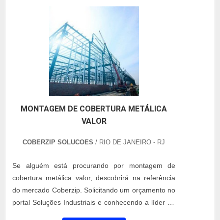
a cobertura de policarbonato é possível fazer a
razão pela qual a Coberzip é altamente qualificada
reciclagem da peça de....
quando falamos do segmento de manutenções em
coberturas metálicas. O objetivo é garantir a
satisfação da venda à entrega final, com foco total
na qualidade. A empresa se baseia na crença de
que o trabalho em equipe é o combustível que nos
permite inovar e produzir, e tem colaboradores que
terão grande satisfação em melhor atender.UM
MONTAGEM DE COBERTURA METÁLICA
POUCO MAIS SOBRE A EMPRESASomente na
VALOR
Coberzip tem tudo que se precisa para
manutenções em coberturas metálicas. É sempre a
COBERZIP SOLUCOES
/ RIO DE JANEIRO - RJ
opção mais confiável, disponibilizando itens como
reformas/retrofit e telha térmica com ótima
Se alguém está procurando por montagem de
qualidade e proteção.A empresa conta com um time
cobertura metálica valor, descobrirá na referência
de profissionais qualificados para o serviço, além de
do mercado Coberzip. Solicitando um orçamento no
investir em equipamentos modernos, que se
portal Soluções Industriais e conhecendo a líder do
ajustam a sua necessidade. A Coberzip é uma
mercado. Quando o tema é cobertura metálica
empresa que tem despontado no segmento por