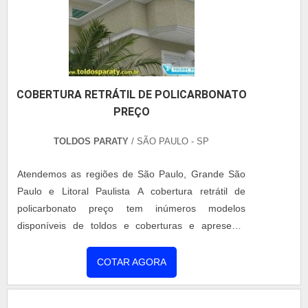
METÁLICAHá muitas maneiras eficientes de
demonstrar competência e excelência em sua área
de atuação. A Coberzip canaliza seus esforços em
criar uma estrutura com: Escritório de alta
qualidade onde são realizadas as atividades;
COBERTURA RETRÁTIL DE POLICARBONATO
Tecnologia de ponta; Cerca de 600.000 m² de
PREÇO
coberturas tratadas, solucionando
comprovadamente 100% das não conformidades
TOLDOS PARATY
/ SÃO PAULO - SP
encontradas.Tudo isso para que se tenha
montagem de cobertura metálica com
Atendemos as regiões de São Paulo, Grande São
assertividade. Ainda com uma visão analítica sobre
Paulo e Litoral Paulista A cobertura retrátil de
empresa de montagem de cobertura metálica, na
policarbonato preço tem inúmeros modelos
essência da empresa, a mesma deve prezar pelos
disponíveis de toldos e coberturas e apresenta
produtos e serviços com ótima qualidade e
muitas características, como a leveza visual,
excelente custo-benefício, pontos importantes que
transparência, isolamento térmico e acústico e um
COTAR AGORA
ficam de fora no planejamento de empresas que
baixo peso do material. Outro ponto a destacar é
visam apenas o lucro, deixando a desejar nos
que esse material é reciclável, ou seja, ao escolher
outros fatores.Tudo isso que já foi explorado é a