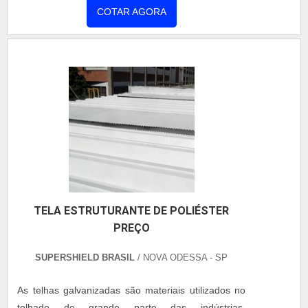
valor, com a Coberzip poderá encontrar
COTAR AGORA
toda seriedade e qualidade, o que garante o
assertividade com pagamento acessível.UM
sucesso aos parceiros de ponta a ponta.
POUCO MAIS SOBRE MONTAGEM DE
COBERTURA METÁLICA VALORHá muitas
maneiras eficientes de demonstrar competência e
excelência em sua área de atuação. A Coberzip
foca sua energia em produzir um estrutura para os
parceiros com: Escritório de alta qualidade onde
são realizadas as atividades; Portfólio variado de
serviços e produtos; Estrutura suficiente para
atender todas as demandas. Tudo isso para
garantir que se tenha cobertura metálica valor com
TELA ESTRUTURANTE DE POLIÉSTER
excelente custo-benefício. Ainda com uma visão
PREÇO
analítica sobre montagem de cobertura metálica
valor, sempre deve-se buscar uma empresa que
SUPERSHIELD BRASIL
/ NOVA ODESSA - SP
tenha produtos e serviços com ótima qualidade e
assertividade, detalhes que passam despercebidos
As telhas galvanizadas são materiais utilizados no
e podem gerar prejuízo futuros para os
telhado de grande parte das indústrias,