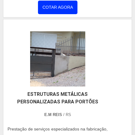
trapezoidal sanduíche, com os profissionais
COTAR AGORA
especializados da Coberzip irá encontrar proteção
com busca contínua de melhoria e introdução de
novas técnicas de trabalho.sOBRE PREÇO TELHA
TRAPEZOIDAL SANDUÍCHEHá muitas maneiras
eficientes de demonstrar competência e excelência
em sua área de atuação. A Coberzip centraliza sua
estratégia em oferecer aos clientes uma estrutura
com: Escritório de alta qualidade onde são
realizadas as atividades; Tecnologia de ponta;
Cerca de 600.000 m² de coberturas tratadas,
solucionando comprovadamente 100% das não
ESTRUTURAS METÁLICAS
conformidades encontradas. Tudo isso para
PERSONALIZADAS PARA PORTÕES
oferecer preço telha trapezoidal sanduíche com
excelente custo-benefício. Sem trocar o foco sobre
E.M REIS
/ RS
preço telha trapezoidal sanduíche, na essência da
empresa, a mesma deve prezar pelos produtos e
Prestação de serviços especializados na fabricação,
serviços com ótima qualidade e assertividade,