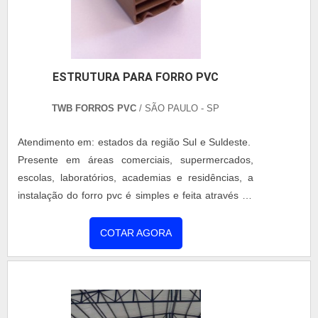
ESTRUTURA PARA FORRO PVC
TWB FORROS PVC
/ SÃO PAULO - SP
Atendimento em: estados da região Sul e Suldeste.
Presente em áreas comerciais, supermercados,
escolas, laboratórios, academias e residências, a
instalação do forro pvc é simples e feita através da
colocação de perfis ou lâminas de PVC sobre a
superfície desejada. Ao procurar por estrutura para
COTAR AGORA
forro pvc é essencial contar com uma empresa
especializada. Funcionalidade da estrutura para
forro pvc É indispensável que o forro seja instalado
em um....