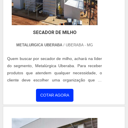
SECADOR DE MILHO
METALURGICA UBERABA
/ UBERABA - MG
Quem buscar por secador de milho, achará na líder
do segmento, Metalúrgica Uberaba. Para receber
produtos que atendem qualquer necessidade, o
cliente deve escolher uma organização que se
destaque por um bom suporte pré-venda e tenha
ampla experiência no ramo.MAIS INFORMAÇÕES
COTAR AGORA
INTERESSANTES SOBRE SECADOR DE MILHOSe
alguém quer achar secador de milho em uma
empresa comprometida com seus serviços, chega
até a Metalúrgica Uberaba. Empresa especializada