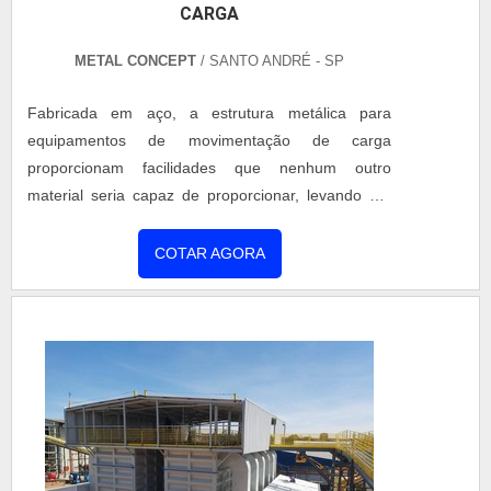
CARGA
METAL CONCEPT
/ SANTO ANDRÉ - SP
Fabricada em aço, a estrutura metálica para
equipamentos de movimentação de carga
proporcionam facilidades que nenhum outro
material seria capaz de proporcionar, levando em
consideração durabilidade, resistência, leveza e
praticidade. Entretanto, vale reforçar que as
COTAR AGORA
estruturas de metal precisam ser fabricadas por
uma empresa especializada no assunto, que
ofereça os benefícios necessários para cada
finalidade.O PRODUTO GARANTE PRATICIDA...