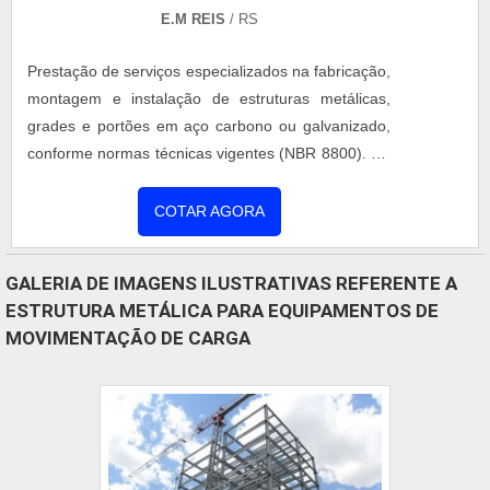
E.M REIS
/ RS
time de profissionais qualificados para o serviço,
além de investir em equipamentos modernos, que
Prestação de serviços especializados na fabricação,
se ajustam a sua necessidade. A Coberzip é uma
montagem e instalação de estruturas metálicas,
empresa que tem sido apontada de forma positiva
grades e portões em aço carbono ou galvanizado,
no mercado pela idoneidade em tudo que faz,
conforme normas técnicas vigentes (NBR 8800). Os
fechando todo o ciclo de entrega com excelência
projetos são desenvolvidos com apoio de softwares
para seus parceiros.
de modelagem estrutural, garantindo precisão e
COTAR AGORA
segurança. As soluções podem incluir pintura
eletrostática, galvanização a fogo e acessórios
GALERIA DE IMAGENS ILUSTRATIVAS REFERENTE A
específicos, conforme a necessidade do cliente.
ESTRUTURA METÁLICA PARA EQUIPAMENTOS DE
MOVIMENTAÇÃO DE CARGA