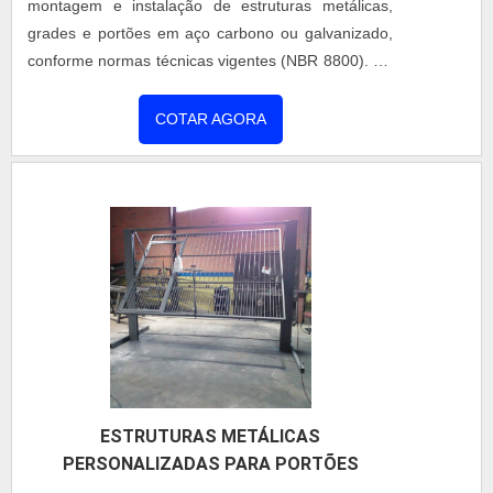
montagem e instalação de estruturas metálicas,
detalhes que passam despercebidos e podem gerar
grades e portões em aço carbono ou galvanizado,
prejuízo futuros para os clientes.Tudo isso e muito
conforme normas técnicas vigentes (NBR 8800). Os
mais são os motivos pelos quais a Coberzip é
projetos são desenvolvidos com apoio de softwares
altamente qualificada quando se explana o
de modelagem estrutural, garantindo precisão e
COTAR AGORA
segmento de manutenções em coberturas
segurança. As soluções podem incluir pintura
metálicas. O objetivo é disponibilizar sempre a
eletrostática, galvanização a fogo e acessórios
qualidade final para fidelização do cliente com
específicos, conforme a necessidade do cliente.
parcerias duradouras. Na organização é possível
encontrar uma equipe multidisciplinar de
consultores que esperam seu contato para melhor
atender.OUTROS DETALHES IMPORTANTES
SOBRE A EMPRESASomente na Coberzip sempre
tem a solução mais buscada na área de
manutenções em coberturas metálicas. São
diversas opções disponibilizadas, como
ESTRUTURAS METÁLICAS
manutenção corretiva e preventiva de coberturas
PERSONALIZADAS PARA PORTÕES
metálicas e painel térmico com ótima qualidade e
excelente custo-benefício.A empresa conta com um