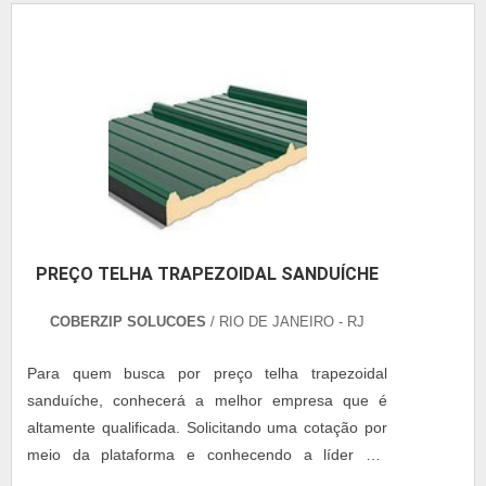
e rápida, reduzindo significativamente o tempo de
obra Alta resistência a intempéries e desgaste
Versatilidade para atender diferentes segmentos e
necessidades Sustentabilidade, com materiais
recicláveis e menor impacto ambiental Além das
estruturas, também oferecemos coberturas de alto
padrão, disponíveis em aluzinco comum ou com
isolamento térmico e acústico, garantindo mais
conforto e proteção aos seus espaços.
PREÇO TELHA TRAPEZOIDAL SANDUÍCHE
COBERZIP SOLUCOES
/ RIO DE JANEIRO - RJ
Para quem busca por preço telha trapezoidal
sanduíche, conhecerá a melhor empresa que é
altamente qualificada. Solicitando uma cotação por
meio da plataforma e conhecendo a líder em
qualidade.Quando o desejo é por preço telha