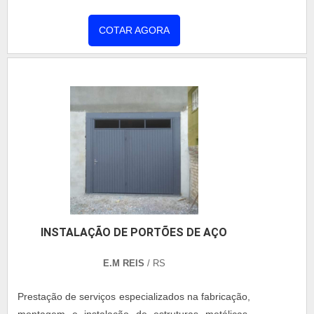
de execução da obra é reduzido em 50% em
relação ao sistema de alvenaria, e a mesma
COTAR AGORA
redução é notada na necessidade de mão-de-obra.
O peso por metro quadrado também é de 20% a
30% menor, pois as fundações que recebem as
estruturas de aço são reduzidas. Cui....
INSTALAÇÃO DE PORTÕES DE AÇO
E.M REIS
/ RS
Prestação de serviços especializados na fabricação,
montagem e instalação de estruturas metálicas,