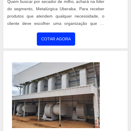
Quem buscar por secador de milho, achará na líder
do segmento, Metalúrgica Uberaba. Para receber
produtos que atendem qualquer necessidade, o
cliente deve escolher uma organização que se
destaque por um bom suporte pré-venda e tenha
ampla experiência no ramo.MAIS INFORMAÇÕES
COTAR AGORA
INTERESSANTES SOBRE SECADOR DE MILHOSe
alguém quer achar secador de milho em uma
empresa comprometida com seus serviços, chega
até a Metalúrgica Uberaba. Empresa especializada
em aquecedor de caldo vertical e secador rotativo,
garantindo o que há de melhor na atualidade.Sem
trocar o foco sobre secador de milho, deve-se ter a
exatidão em orçar com empresas que prezam por
produtos e serviços que tenham ótima qualidade e
proteção, pontos importantes que ficam de fora no
planejamento de empresas que visam apenas o
lucro, deixando a desejar nos outros fatores.É