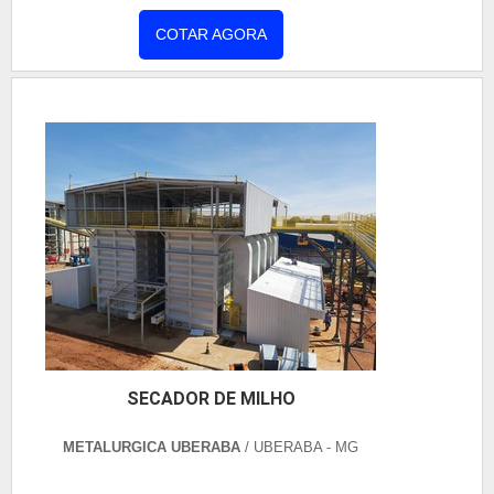
estruturais é ideal para áreas de tráfego de
empilhadeiras e carros de serviço. É um
COTAR AGORA
equipamento muito útil e com ótimo custo benefício,
sendo que ele preserva, além do local os veículos
que lá trafegam. Solicite aqui um orçamento do
Protetor para c...
SECADOR DE MILHO
METALURGICA UBERABA
/ UBERABA - MG