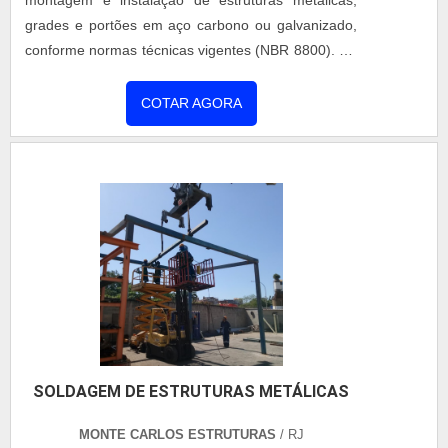
grades e portões em aço carbono ou galvanizado,
conforme normas técnicas vigentes (NBR 8800). Os
projetos são desenvolvidos com apoio de softwares
de modelagem estrutural, garantindo precisão e
COTAR AGORA
segurança. As soluções podem incluir pintura
eletrostática, galvanização a fogo e acessórios
específicos, conforme a necessidade do cliente.
SOLDAGEM DE ESTRUTURAS METÁLICAS
MONTE CARLOS ESTRUTURAS
/ RJ