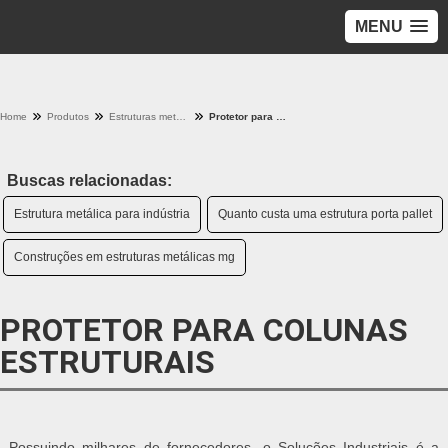
MENU
Home
Produtos
Estruturas metalicas - Categoria
Protetor para colunas estruturais
Buscas relacionadas:
Estrutura metálica para indústria
Quanto custa uma estrutura porta pallet
Construções em estruturas metálicas mg
PROTETOR PARA COLUNAS
ESTRUTURAIS
Possuindo milhares de fornecedores, o Soluções Industriais é a