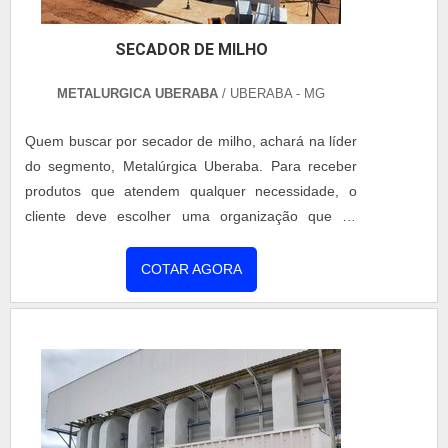
SECADOR DE MILHO
METALURGICA UBERABA
/ UBERABA - MG
Quem buscar por secador de milho, achará na líder
do segmento, Metalúrgica Uberaba. Para receber
produtos que atendem qualquer necessidade, o
cliente deve escolher uma organização que se
destaque por um bom suporte pré-venda e tenha
ampla experiência no ramo.MAIS INFORMAÇÕES
COTAR AGORA
INTERESSANTES SOBRE SECADOR DE MILHOSe
alguém quer achar secador de milho em uma
empresa comprometida com seus serviços, chega
até a Metalúrgica Uberaba. Empresa especializada
em aquecedor de caldo vertical e secador rotativo,
garantindo o que há de melhor na atualidade.Sem
trocar o foco sobre secador de milho, deve-se ter a