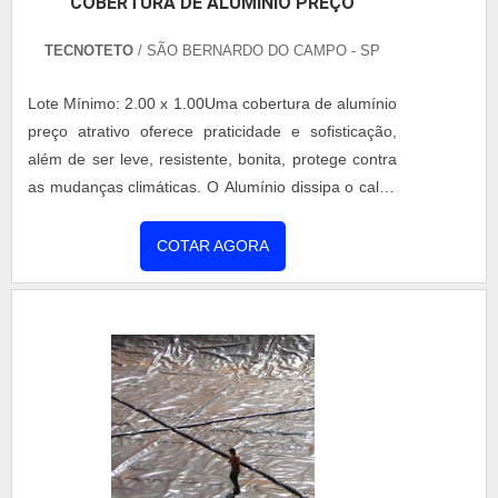
COBERTURA DE ALUMÍNIO PREÇO
coberturas metálicas e telha térmica com ótima
qualidade e excelente custo-benefício.A empresa
TECNOTETO
/ SÃO BERNARDO DO CAMPO - SP
também conta com um atendimento qualificado,
através de funcionários especializados e
Lote Mínimo: 2.00 x 1.00Uma cobertura de alumínio
cuidadosos, que entendem a necessidade de cada
preço atrativo oferece praticidade e sofisticação,
cliente. Também foram investidos valores
além de ser leve, resistente, bonita, protege contra
consideráveis em instalações de qualidade,
as mudanças climáticas. O Alumínio dissipa o calor,
aumentando a eficiência da marca. A Coberzip é
jogando o mesmo para fora do ambiente, mantendo
uma empresa que tem sido preferência no
fresco e arejado. A instalação dessas coberturas
COTAR AGORA
segmento pela seriedade e qualidade, que
devem ser feitas por empresas especializadas, com
garantem uma entrega de excelência de ponta a
funcionários capacitados e equipamentos de alta
ponta.
qualidade.VANTAGENS E APLICAÇÕES DAS
COBERTURASAlgumas vantagens que os clientes
obtêm com as coberturas são detalhes que
agregam ao ambiente, como por
exemplo:Aparência;Leveza;Resistência à
corrosão;Propriedades físicas;Propriedades
mecânicas;Capacidade de