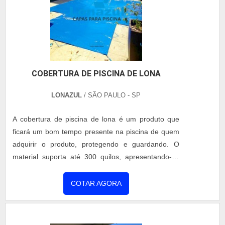
COBERTURA DE PISCINA DE LONA
LONAZUL
/ SÃO PAULO - SP
A cobertura de piscina de lona é um produto que
ficará um bom tempo presente na piscina de quem
adquirir o produto, protegendo e guardando. O
material suporta até 300 quilos, apresentando-se
ideal para quem procura a proteção da sua piscina
para crianças e animais. A cobertura de piscinas de
COTAR AGORA
lona é direcionada para quem tem o objetivo de
manter a água da piscina limpa, a protegendo de
impurezas como insetos e folhagens, como também