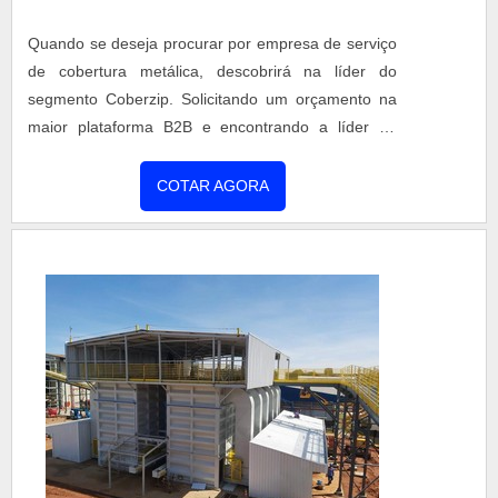
Quando se deseja procurar por empresa de serviço
de cobertura metálica, descobrirá na líder do
segmento Coberzip. Solicitando um orçamento na
maior plataforma B2B e encontrando a líder do
mercado.É importante lembrar que o serviço deve
sempre ser prestado por empresas especializadas
COTAR AGORA
no segmento. Esse tipo de cuidado ajuda a garantir
a qualidade e assertividade do serviço, além de
evitar prejuízos com imprevistos e execuções mal
elaborad...