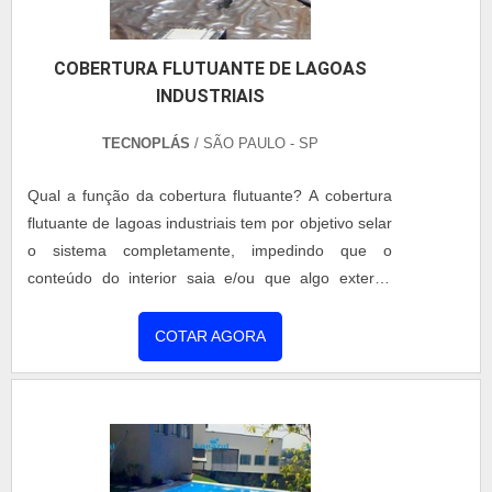
conformação;Reciclabilidade.Dissipador de
calorFácil de limpar/ manutenção;Design
COBERTURA FLUTUANTE DE LAGOAS
moderno;Custo benefício;Praticidade na montagem
INDUSTRIAIS
e instalação;Proteção anti-UV;Leveza/
rigidez;Material resistente a impactos.A utilização
TECNOPLÁS
/ SÃO PAULO - SP
desse equipamento é benéfica para dias
ensolarados pois com isso a temperatura fresca se
Qual a função da cobertura flutuante? A cobertura
mantém e em dias de chuva, a intempérie não
flutuante de lagoas industriais tem por objetivo selar
ultrapassa.EMPRESA DE COBERTURA DE
o sistema completamente, impedindo que o
ALUMÍNIO PREÇO MAIS ATRATIVOA Tecnoteto
conteúdo do interior saia e/ou que algo externo
traz ao mercado, a inovação dos telhados que
entre. Aplicações da cobertura flutuante Desde
abrem e fecham, com melhor padrão de qualidade,
contenção de odores desagradáveis em lagoas de
COTAR AGORA
melhor acabamento, estrutura rígida extrudada e
chorume e lagoas de resíduos industriais até
segura, com exclusivo rebordado em suas chapas.
mesmo como reservatórios de água tratada. A
Com mais de 20 anos no mercado a Tecnoteto tem
tecnologia do projeto permite que a cobertura
produtos com sistema abre e fecha em coberturas,
acompanhe o nível do efluen....
brises e telhados, desenvolvidos com exclusividade
e patenteados pela empresa..