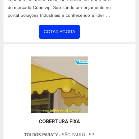
do mercado Coberzip. Solicitando um orçamento no
portal Soluções Industriais e conhecendo a líder do
mercado. Quando o tema é cobertura metálica
valor, com a Coberzip poderá encontrar
COTAR AGORA
assertividade com pagamento acessível.UM
POUCO MAIS SOBRE MONTAGEM DE
COBERTURA METÁLICA VALORHá muitas
maneiras eficientes de demonstrar competência e
excelência em sua área de atuação. A Coberzip
foca sua energia em produzir um estrutura para os
parceiros com: Escritório de alta qualidade onde
são realizadas as atividades; Portfólio variado de
serviços e produtos; Estrutura suficiente para
atender todas as demandas. Tudo isso para
garantir que se tenha cobertura metálica valor com
COBERTURA FIXA
excelente custo-benefício. Ainda com uma visão
analítica sobre montagem de cobertura metálica
TOLDOS PARATY
/ SÃO PAULO - SP