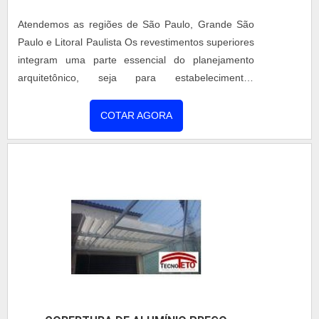
valor, sempre deve-se buscar uma empresa que
tenha produtos e serviços com ótima qualidade e
Atendemos as regiões de São Paulo, Grande São
assertividade, detalhes que passam despercebidos
Paulo e Litoral Paulista Os revestimentos superiores
e podem gerar prejuízo futuros para os
integram uma parte essencial do planejamento
clientes.Tudo isso que já foi explorado é a razão
arquitetônico, seja para estabelecimentos
pela qual a Coberzip é comprometida com os
comerciais, residenciais, indústrias ou, até mesmo,
serviços quando se explana o segmento de
para setores rurais. A cobertura fixa é uma
COTAR AGORA
manutenções em coberturas metálicas. A empresa
alternativa de toldo de ótima durabilidade, com
objetiva o que existe de melhor do mercado para
capacidade de proteger o local contra a incidência
garantir o sucesso dos clientes. O time é composto
de raios solares, chuvas, variações do tempo, entre
por uma equipe multidisciplinar de consultores que
outros. O produto....
estão esperando seu contato para tirar todas as
suas dúvidas e melhor atender.UM POUCO MAIS
SOBRE A EMPRESAApenas na Coberzip existem
as melhores condições para quem deseja achar o
que precisa para manutenções em coberturas
metálicas. São diversas opções de itens oferecidos,
como manutenção corretiva e preventiva de