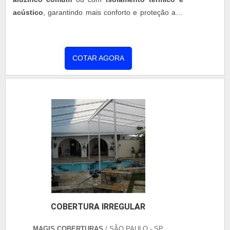
acústico
, garantindo mais conforto e proteção aos
seus espaços.
COTAR AGORA
COBERTURA IRREGULAR
MAGIS COBERTURAS
/ SÃO PAULO - SP