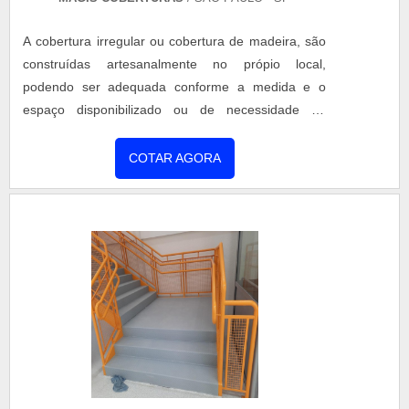
A cobertura irregular ou cobertura de madeira, são
construídas artesanalmente no própio local,
podendo ser adequada conforme a medida e o
espaço disponibilizado ou de necessidade do
evento. Revestida de bagun ou plástico resistente, a
cobertura irregular pode ser constituída em diversas
COTAR AGORA
cores, cobertas de plástico, na cor branca ou
transparente (cristal). A cobertura irregular de
madeira são construídas artesanalmente no próprio
local. A Magi eve....