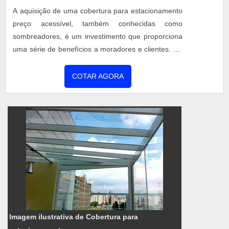
A aquisição de uma cobertura para estacionamento
preço acessível, também conhecidas como
sombreadores, é um investimento que proporciona
uma série de benefícios a moradores e clientes. Os
sombreadores são compostos por uma estrutura
metálica, que é fixada ao chão e/ou em paredes
COTAR AGORA
auxiliares, e uma tela de polietileno. Os
sombreadores podem ser instalados em locais
como condomínios residenciais, concessionárias e
lojas de automóveis, hoté...
Imagem ilustrativa de Cobertura para