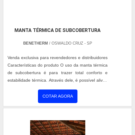
MANTA TÉRMICA DE SUBCOBERTURA
BENETHERM
/ OSWALDO CRUZ - SP
Venda exclusiva para revendedores e distribuidores
Características do produto O uso da manta térmica
de subcobertura é para trazer total conforto e
estabilidade térmica. Através dele, é possível aliviar
o uso de ar condicionado e fazer com que a
economia aconteça. Feita de subcobertura
COTAR AGORA
metalizada uma face metalizada, a manta térmica
faz com que todo conforto em empresas industriais
em todo lugar que se é instalado. E quais são as
principais vanta....