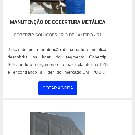
MANUTENÇÃO DE COBERTURA METÁLICA
COBERZIP SOLUCOES
/ RIO DE JANEIRO - RJ
Buscando por manutenção de cobertura metálica,
descobrirá na líder do segmento Coberzip.
Solicitando um orçamento na maior plataforma B2B
e encontrando a líder do mercado.UM POUCO
MAIS SOBRE MANUTENÇÃO DE COBERTURA
METÁLICASe alguém quer achar manutenção de
COTAR AGORA
coberturas metálicas em uma empresa
responsável, acha o site da Coberzip. Uma
empresa com alto know-how em montagem de
sistemas de coberturas e painel térmico,
oferecendo sempre a melhor opção para o cliente
final.Ainda com uma visão analítica sobre