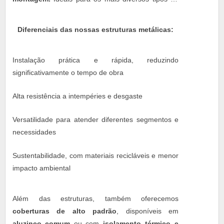
projetos, elas proporcionam soluções versáteis e
eficientes para quem busca qualidade com rapidez.
Diferenciais das nossas estruturas metálicas:
Instalação prática e rápida, reduzindo
significativamente o tempo de obra
Alta resistência a intempéries e desgaste
Versatilidade para atender diferentes segmentos e
necessidades
Sustentabilidade, com materiais recicláveis e menor
impacto ambiental
Além das estruturas, também oferecemos
coberturas de alto padrão
, disponíveis em
aluzinco comum
ou com
isolamento térmico e