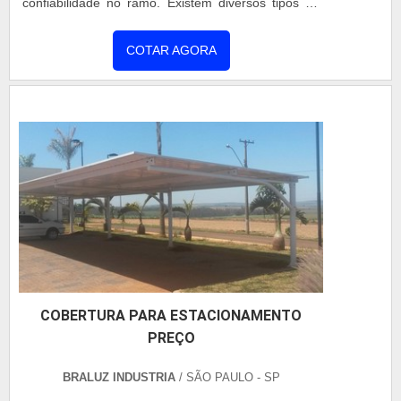
confiabilidade no ramo. Existem diversos tipos de
coberturas, as coberturas em policarbonato são
inquebráveis, por conta disso, o policarbonato é
COTAR AGORA
excelente para substituir o telhado em diversas
áreas pois suporta fortes impactos. O policarbonato
é um plástico de engenharia, utilizado nas mais
diversas áre...
COBERTURA PARA ESTACIONAMENTO
PREÇO
BRALUZ INDUSTRIA
/ SÃO PAULO - SP