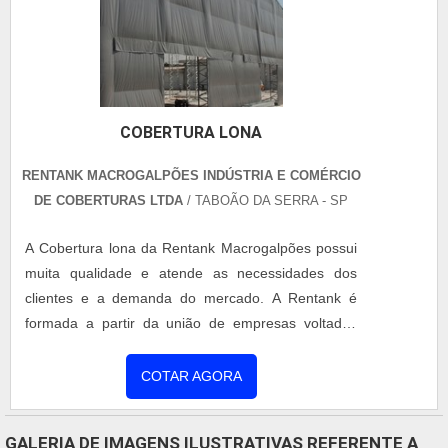
manutenção de cobertura metálica, sempre deve-se
buscar uma empresa que tenha produtos e serviços
com ótima qualidade e precisão, pontos importantes
que ficam de fora no planejamento de empresas
que visam apenas o lucro, deixando a desejar nos
COBERTURA LONA
outros fatores.Existem muitas formas diferentes de
demonstrar conhecimento e autoridade em sua
RENTANK MACROGALPÕES INDÚSTRIA E COMÉRCIO
área de atuação. Por que a Coberzip é referência
DE COBERTURAS LTDA
/ TABOÃO DA SERRA - SP
quando procurar por manutenção de coberturas
metálicas: Equipe multidisciplinar de consultores;
A Cobertura lona da Rentank Macrogalpões possui
Acreditamos que o trabalho em equipe é o
muita qualidade e atende as necessidades dos
combustível que nos permite inovar e produzir;
clientes e a demanda do mercado. A Rentank é
Equipe de alta qualidade; Escritório de alta
formada a partir da união de empresas voltadas
qualidade onde são realizadas as atividades; Cerca
para o desenvolvimento de soluções que
de 600.000 m² de coberturas tratadas,
proporcionam a seus clientes qualidade, segurança
COTAR AGORA
solucionando comprovadamente 100% das não
e eficiência no transporte, processo e
conformidades encontradas; Equipamentos de
armazenamento de produtos para todos os
GALERIA DE IMAGENS ILUSTRATIVAS REFERENTE A
última geração. MAIS ALGUNS DETALHES SOBRE