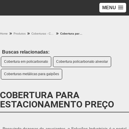
MENU
Home
Produtos
Coberturas - Categoria
Cobertura para estacionamento preço
Buscas relacionadas:
Cobertura em policarbonato
Cobertura policarbonato alveolar
Coberturas metálicas para galpões
COBERTURA PARA
ESTACIONAMENTO PREÇO
Possuindo dezenas de anuciantes, o Soluções Industriais é o portal