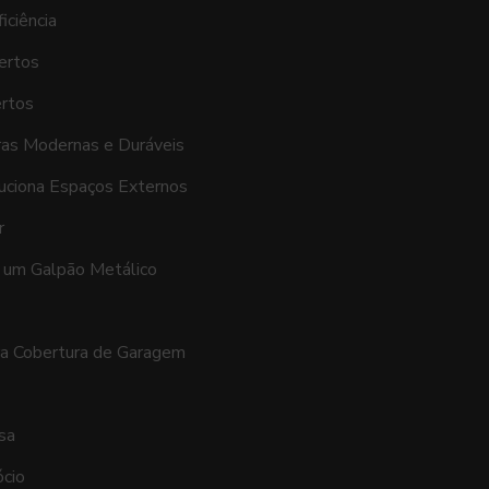
iciência
ertos
ertos
ras Modernas e Duráveis
uciona Espaços Externos
r
 um Galpão Metálico
ra Cobertura de Garagem
sa
cio