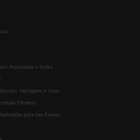
culo
to: Praticidade e Estilo
s
rbonato: Vantagens e Usos
oteção Eficiente
Aplicações para Seu Espaço
s