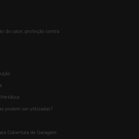
o do calor, proteção contra
rução
a
 Metálica
as podem ser utilizadas?
ara Cobertura de Garagem