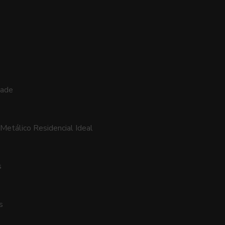
dade
Metálico Residencial Ideal
s
s