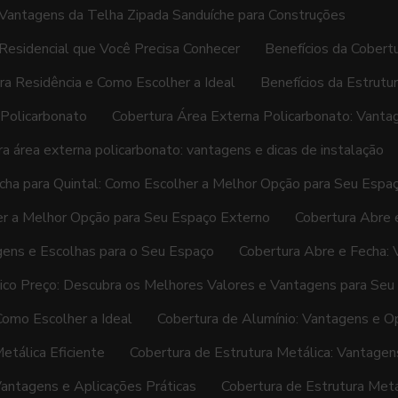
Vantagens da Telha Zipada Sanduíche para Construções
Residencial que Você Precisa Conhecer
Benefícios da Cobert
ara Residência e Como Escolher a Ideal
Benefícios da Estrutu
Policarbonato
Cobertura Área Externa Policarbonato: Vanta
a área externa policarbonato: vantagens e dicas de instalação
cha para Quintal: Como Escolher a Melhor Opção para Seu Espa
er a Melhor Opção para Seu Espaço Externo
Cobertura Abre e
gens e Escolhas para o Seu Espaço
Cobertura Abre e Fecha: V
lico Preço: Descubra os Melhores Valores e Vantagens para Seu
Como Escolher a Ideal
Cobertura de Alumínio: Vantagens e O
etálica Eficiente
Cobertura de Estrutura Metálica: Vantagen
Vantagens e Aplicações Práticas
Cobertura de Estrutura Metá