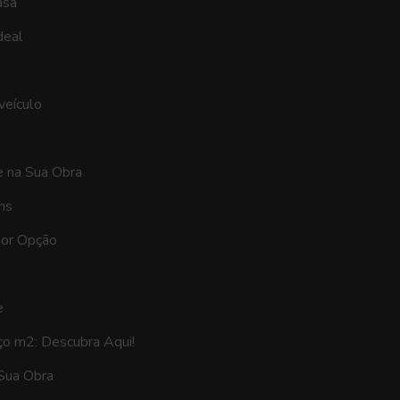
asa
deal
veículo
e na Sua Obra
ns
hor Opção
e
ço m2: Descubra Aqui!
Sua Obra