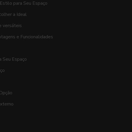
 Estilo para Seu Espaço
olher a Ideal
e versáteis
ntagens e Funcionalidades
ra Seu Espaço
aço
 Opção
Externo